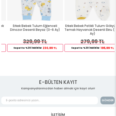
Erkek Bebek Tulum Eğlenceli
Erkek Bebek Patikli Tulum Gökyüzü
Dinozor Desenli Beyaz (0-6 Ay)
Temalı Hayvancık Desenli Ekru (0-6
Ay)
329,99 TL
279,99 TL
230,99 TL
195,99 TL
Sepette %30 İNDİRİM
Sepette %30 İNDİRİM
E-BÜLTEN KAYIT
Kampanyalarımızdan haber almak için kayıt olun!
GÖNDER
İLETİŞİM