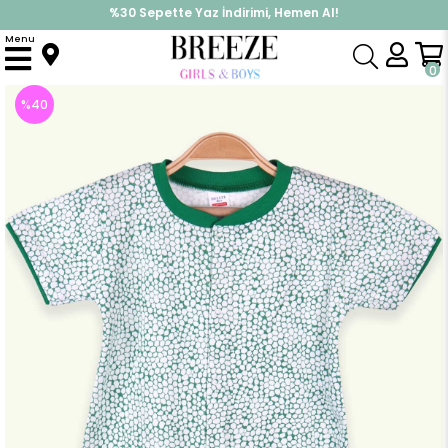
%30 Sepette Yaz İndirimi, Hemen Al!
İndirimlere ek %10 İndirimi Kap, Hemen Üye Ol!
Menu
Anasayfa
Erkek Bebek
Tulum
Erkek Bebek Şortlu Tulum Desenli Yeşil (4 Ay)
0
%
40
İndirim