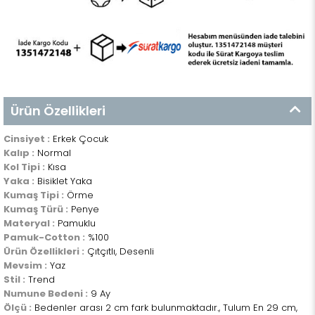
Ürün Özellikleri
Cinsiyet :
Erkek Çocuk
Kalıp :
Normal
Kol Tipi :
Kısa
Yaka :
Bisiklet Yaka
Kumaş Tipi :
Örme
Kumaş Türü :
Penye
Materyal :
Pamuklu
Pamuk-Cotton :
%100
Ürün Özellikleri :
Çıtçıtlı, Desenli
Mevsim :
Yaz
Stil :
Trend
Numune Bedeni :
9 Ay
Ölçü :
Bedenler arası 2 cm fark bulunmaktadır., Tulum En 29 cm,