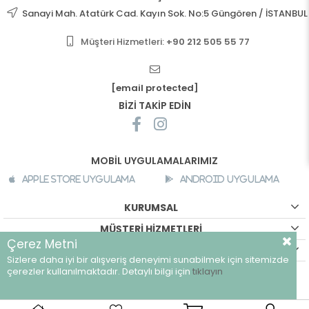
Sanayi Mah. Atatürk Cad. Kayın Sok. No:5 Güngören / İSTANBUL
Müşteri Hizmetleri:
+90 212 505 55 77
[email protected]
BİZİ TAKİP EDİN
MOBİL UYGULAMALARIMIZ
Apple Store Uygulama
Android Uygulama
KURUMSAL
MÜŞTERİ HİZMETLERİ
Çerez Metni
ALIŞVERİŞ BİLGİLERİ
Sizlere daha iyi bir alışveriş deneyimi sunabilmek için sitemizde
©
breeze.com.tr - Tüm hakları saklıdır.
çerezler kullanılmaktadır. Detaylı bilgi için
tıklayın