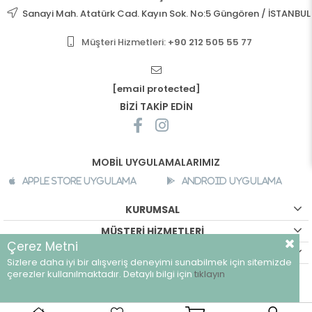
Sanayi Mah. Atatürk Cad. Kayın Sok. No:5 Güngören / İSTANBUL
Müşteri Hizmetleri:
+90 212 505 55 77
[email protected]
BİZİ TAKİP EDİN
MOBİL UYGULAMALARIMIZ
Apple Store Uygulama
Android Uygulama
KURUMSAL
MÜŞTERİ HİZMETLERİ
Çerez Metni
ALIŞVERİŞ BİLGİLERİ
Sizlere daha iyi bir alışveriş deneyimi sunabilmek için sitemizde
©
breeze.com.tr - Tüm hakları saklıdır.
çerezler kullanılmaktadır. Detaylı bilgi için
tıklayın