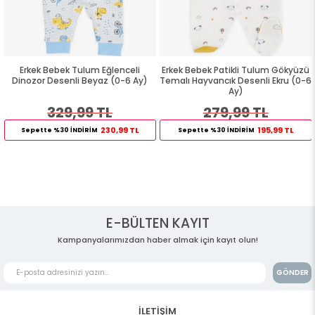
Erkek Bebek Tulum Eğlenceli
Erkek Bebek Patikli Tulum Gökyüzü
Dinozor Desenli Beyaz (0-6 Ay)
Temalı Hayvancık Desenli Ekru (0-6
Ay)
329,99 TL
279,99 TL
230,99 TL
195,99 TL
Sepette %30 İNDİRİM
Sepette %30 İNDİRİM
E-BÜLTEN KAYIT
Kampanyalarımızdan haber almak için kayıt olun!
GÖNDER
İLETİŞİM