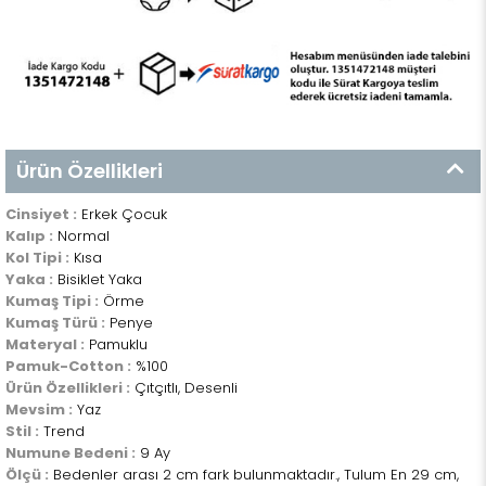
Ürün Özellikleri
Cinsiyet :
Erkek Çocuk
Kalıp :
Normal
Kol Tipi :
Kısa
Yaka :
Bisiklet Yaka
Kumaş Tipi :
Örme
Kumaş Türü :
Penye
Materyal :
Pamuklu
Pamuk-Cotton :
%100
Ürün Özellikleri :
Çıtçıtlı, Desenli
Mevsim :
Yaz
Stil :
Trend
Numune Bedeni :
9 Ay
Ölçü :
Bedenler arası 2 cm fark bulunmaktadır., Tulum En 29 cm,