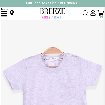
%30 Sepette Yaz İndirimi, Hemen Al!
İndirimlere ek %10 İndirimi Kap, Hemen Üye Ol!
Menu
Anasayfa
Erkek Bebek
Üst Giyim
Tişört
Erkek Bebek Tişört Cepli Bej Melanj (9 Ay-3 Yaş)
0