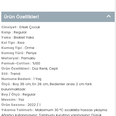
Ürün Özellikleri
Cinsiyet :
Erkek Çocuk
Kalıp :
Regular
Yaka :
Bisiklet Yaka
Kol Tipi :
Kısa
Kumaş Tipi :
Örme
Kumaş Türü :
Penye
Materyal :
Pamuklu
Pamuk-Cotton :
%100
Ürün Özellikleri :
Düz Renk, Cepli
Stil :
Trend
Numune Bedeni :
1 Yaş
Ölçü :
Boy 36 cm, En 28 cm, Bedenler arası 2 cm fark
bulunmaktadır.
Boy / Ölçü :
Regular
Mevsim :
Yaz
Ürün Sezonu :
2022 / 1
Yıkama Talimatı :
Maksimum 30 °C sıcaklıkta hassas yıkayınız.
Ağartıcı kullanmayınız. Tamburlu kurutma yapmayınız. Düşük