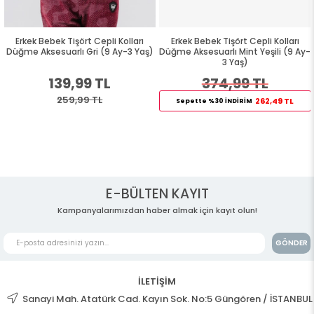
Erkek Bebek Tişört Cepli Kolları
Erkek Bebek Tişört Cepli Kolları
Düğme Aksesuarlı Gri (9 Ay-3 Yaş)
Düğme Aksesuarlı Mint Yeşili (9 Ay-
3 Yaş)
139,99 TL
374,99 TL
259,99 TL
262,49 TL
Sepette %30 İNDİRİM
E-BÜLTEN KAYIT
Kampanyalarımızdan haber almak için kayıt olun!
GÖNDER
İLETİŞİM
Sanayi Mah. Atatürk Cad. Kayın Sok. No:5 Güngören / İSTANBUL