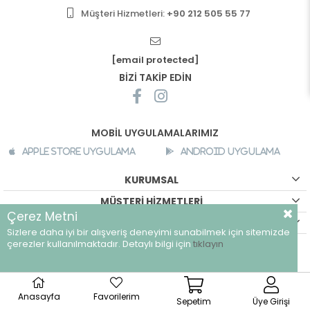
Müşteri Hizmetleri:
+90 212 505 55 77
[email protected]
BİZİ TAKİP EDİN
MOBİL UYGULAMALARIMIZ
Apple Store Uygulama
Android Uygulama
KURUMSAL
MÜŞTERİ HİZMETLERİ
Çerez Metni
ALIŞVERİŞ BİLGİLERİ
Sizlere daha iyi bir alışveriş deneyimi sunabilmek için sitemizde
©
breeze.com.tr - Tüm hakları saklıdır.
çerezler kullanılmaktadır. Detaylı bilgi için
tıklayın
Anasayfa
Favorilerim
Sepetim
Üye Girişi