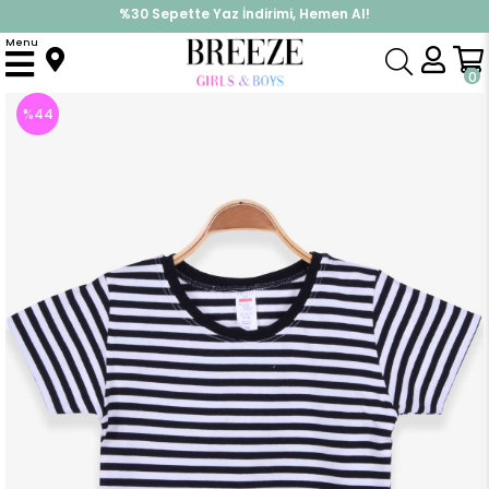
%30 Sepette Yaz İndirimi, Hemen Al!
İndirimlere ek %10 İndirimi Kap, Hemen Üye Ol!
Menu
Anasayfa
Erkek Bebek
Üst Giyim
Tişört
Erkek Bebek Tişört Çizgili Siyah (9 Ay)
0
%
44
İndirim