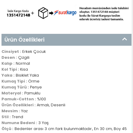
Ürün Özellikleri
Cinsiyet :
Erkek Çocuk
Desen :
Çizgili
Kalıp :
Normal
Kol Tipi :
Kısa
Yaka :
Bisiklet Yaka
Kumaş Tipi :
Örme
Kumaş Türü :
Penye
Materyal :
Pamuklu
Pamuk-Cotton :
%100
Ürün Özellikleri :
Armalı, Desenli
Mevsim :
Yaz
Stil :
Trend
Numune Bedeni :
3 Yaş
Ölçü :
Bedenler arası 3 cm fark bulunmaktadır., En 30 cm, Boy 45