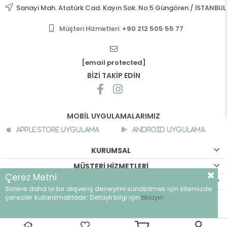
Sanayi Mah. Atatürk Cad. Kayın Sok. No:5 Güngören / İSTANBUL
Müşteri Hizmetleri:
+90 212 505 55 77
[email protected]
BİZİ TAKİP EDİN
MOBİL UYGULAMALARIMIZ
Apple Store Uygulama
Android Uygulama
KURUMSAL
MÜŞTERİ HİZMETLERİ
Çerez Metni
ALIŞVERİŞ BİLGİLERİ
Sizlere daha iyi bir alışveriş deneyimi sunabilmek için sitemizde
©
breeze.com.tr - Tüm hakları saklıdır.
çerezler kullanılmaktadır. Detaylı bilgi için
tıklayın