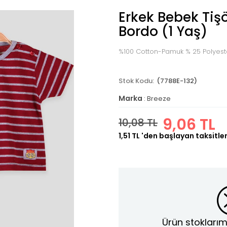
Erkek Bebek Tişör
Bordo (1 Yaş)
%100 Cotton-Pamuk % 25 Polyest
(7788E-132)
Marka
:
Breeze
9,06 TL
10,08 TL
1,51 TL
'den başlayan taksitler
Ürün stoklarım