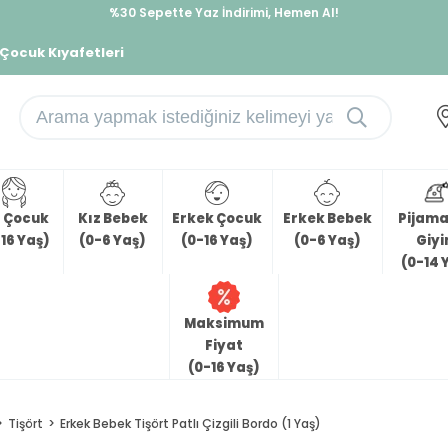
%30 Sepette Yaz İndirimi, Hemen Al!
İndirimlere ek %10 İndirimi Kap, Hemen Üye Ol!
 Çocuk Kıyafetleri
z Çocuk
Kız Bebek
Erkek Çocuk
Erkek Bebek
Pijama 
16 Yaş)
(0-6 Yaş)
(0-16 Yaş)
(0-6 Yaş)
Giy
(0-14 
Maksimum
Fiyat
(0-16 Yaş)
Tişört
Erkek Bebek Tişört Patlı Çizgili Bordo (1 Yaş)