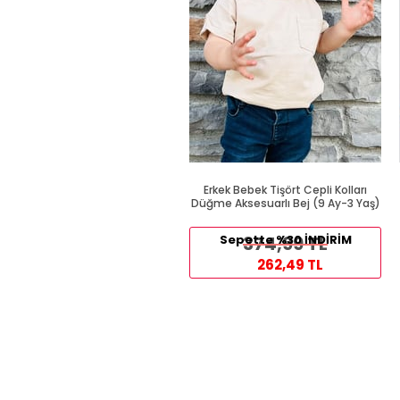
Erkek Bebek Tişört Cepli Kolları
Düğme Aksesuarlı Bej (9 Ay-3 Yaş)
Sepette %30 İNDİRİM
374,99 TL
262,49 TL