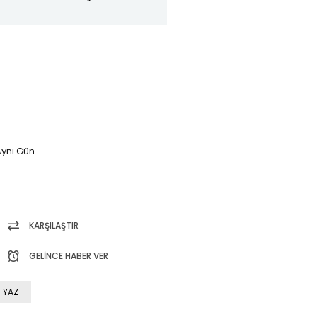
ynı Gün
KARŞILAŞTIR
GELINCE HABER VER
 YAZ