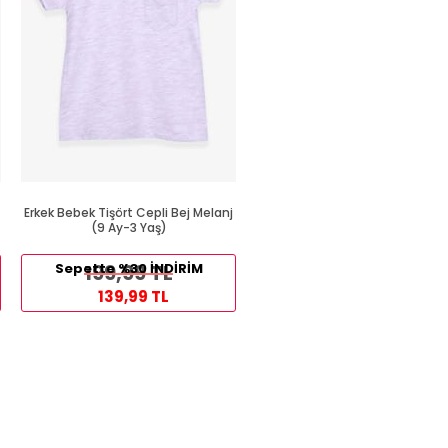
Erkek Bebek Tişört Cepli Bej Melanj
Erkek Bebek Tişört Bukalemu
(9 Ay-3 Yaş)
Baskılı Açık Mavi (9 Ay)
209,99 TL
Sepette %30 İNDİRİM
199,99 TL
114,99 TL
139,99 TL