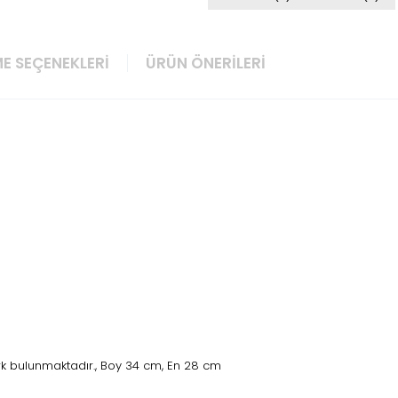
E SEÇENEKLERI
ÜRÜN ÖNERILERI
rk bulunmaktadır., Boy 34 cm, En 28 cm