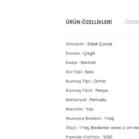
ÜRÜN ÖZELLIKLERI
ÖDEM
Cinsiyet :
Erkek Çocuk
Desen :
Çizgili
Kalıp :
Normal
Kol Tipi :
Kısa
Kumaş Tipi :
Örme
Kumaş Türü :
Penye
Materyal :
Pamuklu
Mevsim :
Yaz
Numune Bedeni :
1 Yaş
Ölçü :
1 Yaş, Bedenler arası 2 cm fa
Pamuk-Cotton :
%100