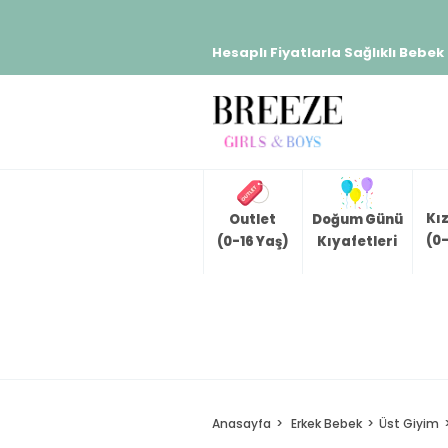
Hesaplı Fiyatlarla Sağlıklı Bebek
Kı
Outlet
Doğum Günü
(0-
(0-16 Yaş)
Kıyafetleri
Anasayfa
Erkek Bebek
Üst Giyim