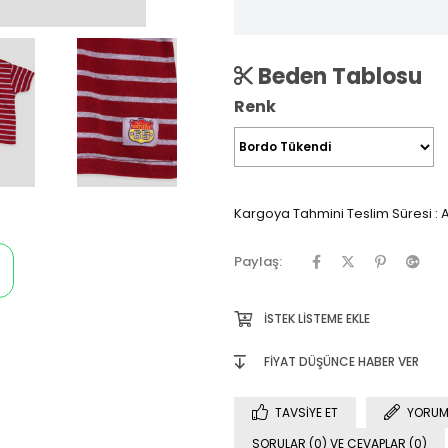
Beden Tablosu
Renk
Kargoya Tahmini Teslim Süresi
:
A
Paylaş:
İSTEK LISTEME EKLE
FIYAT DÜŞÜNCE HABER VER
TAVSIYE ET
YORUM
SORULAR (0) VE CEVAPLAR (0)