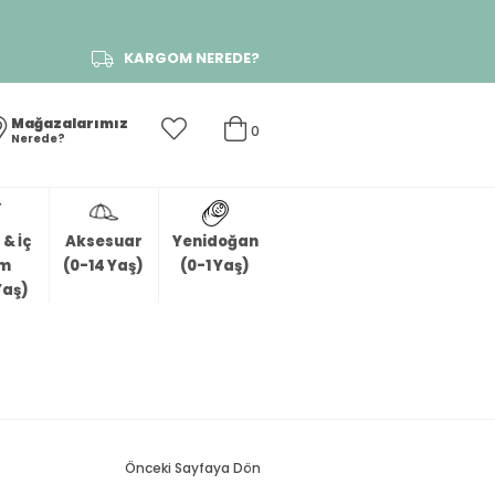
KARGOM NEREDE?
Mağazalarımız
0
Nerede?
& İç
Aksesuar
Yenidoğan
im
(0-14 Yaş)
(0-1 Yaş)
Yaş)
Önceki Sayfaya Dön