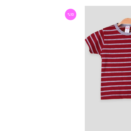
%
10
İndirim