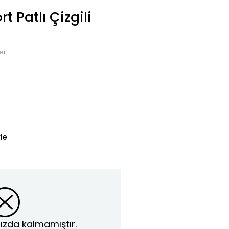
t Patlı Çizgili
er
le
ızda kalmamıştır.