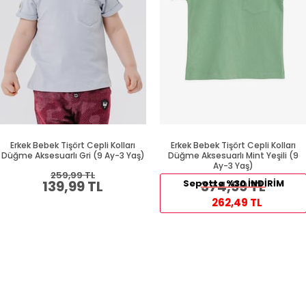
Erkek Bebek Tişört Cepli Kolları
Erkek Bebek Tişört Cepli Kolları
Düğme Aksesuarlı Gri (9 Ay-3 Yaş)
Düğme Aksesuarlı Mint Yeşili (9
Ay-3 Yaş)
259,99 TL
139,99 TL
Sepette %30 İNDİRİM
374,99 TL
262,49 TL