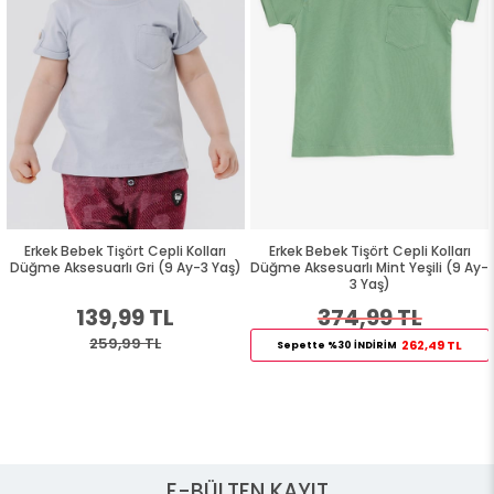
Erkek Bebek Tişört Cepli Kolları
Erkek Bebek Tişört Cepli Kolları
Düğme Aksesuarlı Gri (9 Ay-3 Yaş)
Düğme Aksesuarlı Mint Yeşili (9 Ay-
3 Yaş)
139,99 TL
374,99 TL
259,99 TL
262,49 TL
Sepette %30 İNDİRİM
E-BÜLTEN KAYIT