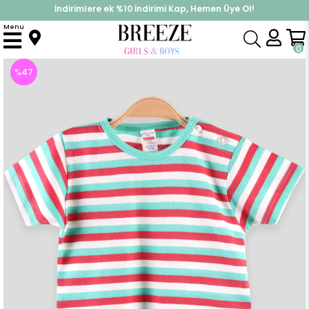
İndirimlere ek %10 İndirimi Kap, Hemen Üye Ol!
%30 Sepette Yaz İndirimi, Hemen Al!
Menu
Anasayfa
Erkek Bebek
Üst Giyim
Tişört
Erkek Bebek Tişört Patlı Çizgili Yeşil (1.5 Yaş)
0
%
47
İndirim