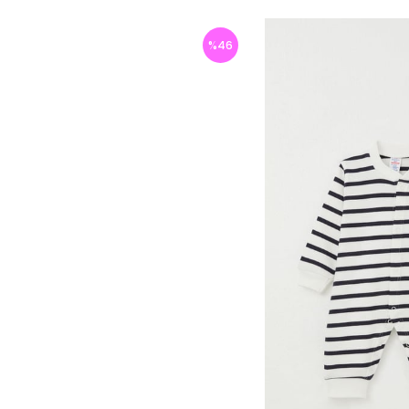
%
46
İndirim