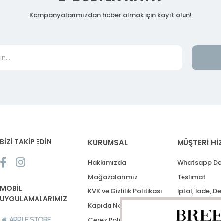
Kampanyalarımızdan haber almak için kayıt olun!
BİZİ TAKİP EDİN
KURUMSAL
MÜŞTERİ Hİ
Hakkımızda
Whatsapp De
Mağazalarımız
Teslimat
MOBİL
KVK ve Gizlilik Politikası
İptal, İade, D
UYGULAMALARIMIZ
Kapıda Nakit Ödeme
Destek Talep
Çerez Politikası
Apple Store