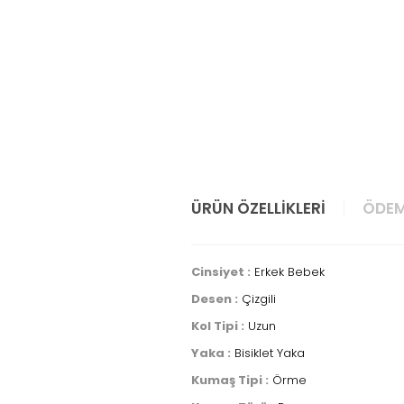
ÜRÜN ÖZELLIKLERI
ÖDEM
Cinsiyet :
Erkek Bebek
Desen :
Çizgili
Kol Tipi :
Uzun
Yaka :
Bisiklet Yaka
Kumaş Tipi :
Örme