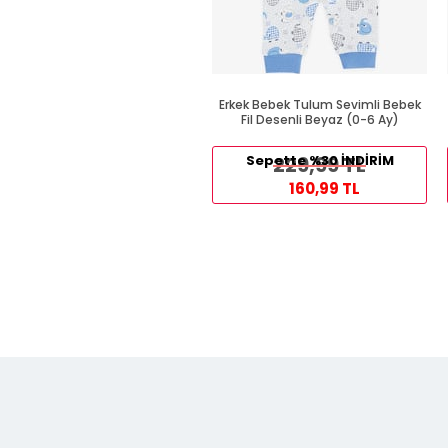
Erkek Bebek Tulum Sevimli Bebek
Fil Desenli Beyaz (0-6 Ay)
Sepette %30 İNDİRİM
229,99 TL
160,99 TL