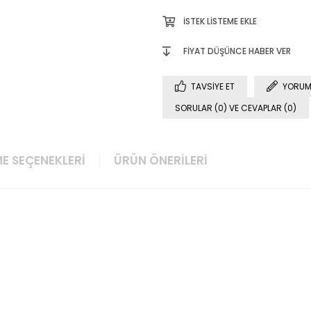
İSTEK LISTEME EKLE
FIYAT DÜŞÜNCE HABER VER
TAVSIYE ET
YORUM
SORULAR (0) VE CEVAPLAR (0)
E SEÇENEKLERI
ÜRÜN ÖNERILERI