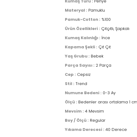
Kumaş Türü :
Penye
Materyal :
Pamuklu
Pamuk-Cotton :
%100
Ürün Özellikleri :
Çıtçıtlı, Şapkalı
Kumaş Kalınlığı :
İnce
Kapama Şekli :
Çıt Çıt
Yaş Grubu :
Bebek
Parça Sayısı :
2 Parça
Cep :
Cepsiz
Stil :
Trend
Numune Bedeni :
0-3 Ay
Ölçü :
Bedenler arası ortalama 1 cm
Mevsim :
4 Mevsim
Boy / Ölçü :
Regular
Yıkama Derecesi :
40 Derece