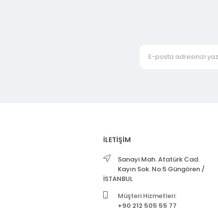
İLETİŞİM
Sanayi Mah. Atatürk Cad.
Kayın Sok. No:5 Güngören /
İSTANBUL
Müşteri Hizmetleri:
+90 212 505 55 77