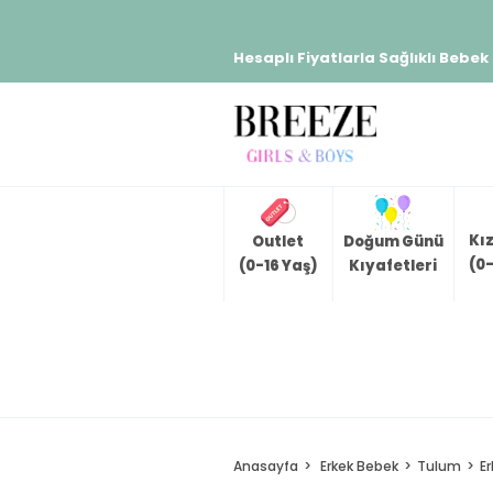
Hesaplı Fiyatlarla Sağlıklı Bebek
Kı
Outlet
Doğum Günü
(0-
(0-16 Yaş)
Kıyafetleri
Anasayfa
Erkek Bebek
Tulum
E