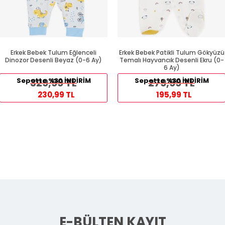
Erkek Bebek Tulum Eğlenceli
Erkek Bebek Patikli Tulum Gökyüzü
Dinozor Desenli Beyaz (0-6 Ay)
Temalı Hayvancık Desenli Ekru (0-
6 Ay)
Sepette %30 İNDİRİM
329,99 TL
Sepette %30 İNDİRİM
279,99 TL
230,99 TL
195,99 TL
E-BÜLTEN KAYIT