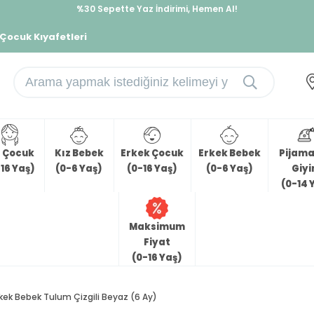
%30 Sepette Yaz İndirimi, Hemen Al!
İndirimlere ek %10 İndirimi Kap, Hemen Üye Ol!
 Çocuk Kıyafetleri
z Çocuk
Kız Bebek
Erkek Çocuk
Erkek Bebek
Pijama 
16 Yaş)
(0-6 Yaş)
(0-16 Yaş)
(0-6 Yaş)
Giy
(0-14 
Maksimum
Fiyat
(0-16 Yaş)
rkek Bebek Tulum Çizgili Beyaz (6 Ay)