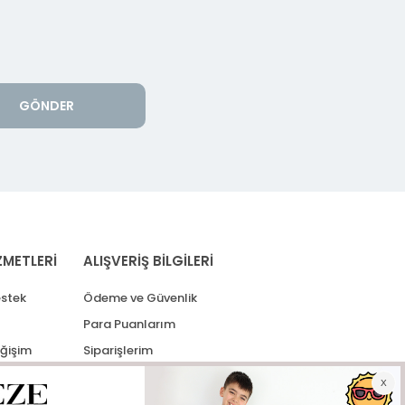
GÖNDER
ZMETLERİ
ALIŞVERİŞ BİLGİLERİ
stek
Ödeme ve Güvenlik
Para Puanlarım
eğişim
Siparişlerim
lerim
Kargo Takip
İade Taleplerim