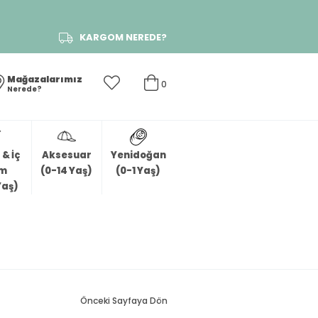
KARGOM NEREDE?
Mağazalarımız
0
Nerede?
& İç
Aksesuar
Yenidoğan
im
(0-14 Yaş)
(0-1 Yaş)
Yaş)
Önceki Sayfaya Dön