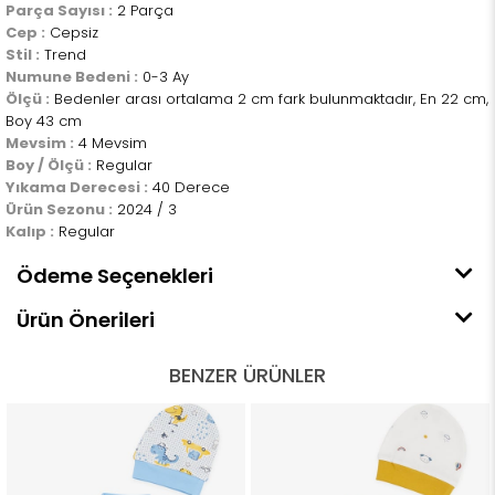
Parça Sayısı :
2 Parça
Cep :
Cepsiz
Stil :
Trend
Numune Bedeni :
0-3 Ay
Ölçü :
Bedenler arası ortalama 2 cm fark bulunmaktadır, En 22 cm,
Boy 43 cm
Mevsim :
4 Mevsim
Boy / Ölçü :
Regular
Yıkama Derecesi :
40 Derece
Ürün Sezonu :
2024 / 3
Kalıp :
Regular
Ödeme Seçenekleri
Ürün Önerileri
BENZER ÜRÜNLER