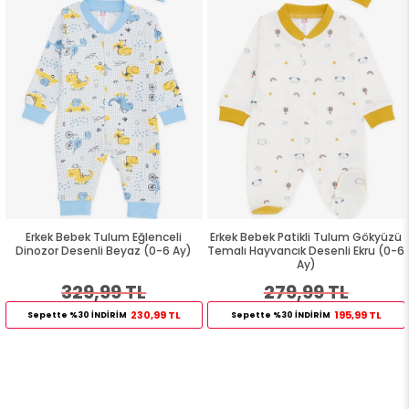
Erkek Bebek Tulum Eğlenceli
Erkek Bebek Patikli Tulum Gökyüzü
Dinozor Desenli Beyaz (0-6 Ay)
Temalı Hayvancık Desenli Ekru (0-6
Ay)
329,99 TL
279,99 TL
230,99 TL
195,99 TL
Sepette %30 İNDİRİM
Sepette %30 İNDİRİM