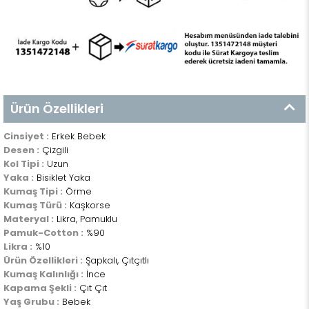
Ürün Özellikleri
Cinsiyet :
Erkek Bebek
Desen :
Çizgili
Kol Tipi :
Uzun
Yaka :
Bisiklet Yaka
Kumaş Tipi :
Örme
Kumaş Türü :
Kaşkorse
Materyal :
Likra, Pamuklu
Pamuk-Cotton :
%90
Likra :
%10
Ürün Özellikleri :
Şapkalı, Çıtçıtlı
Kumaş Kalınlığı :
İnce
Kapama Şekli :
Çıt Çıt
Yaş Grubu :
Bebek