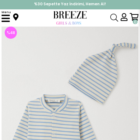
%30 Sepette Yaz İndirimi, Hemen Al!
İndirimlere ek %10 İndirimi Kap, Hemen Üye Ol!
Menu
Anasayfa
Erkek Bebek
Tulum
Erkek Bebek Tulum Çizgili Karışık Renk (4 Ay)
0
%
48
İndirim