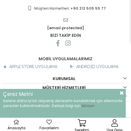
Müşteri Hizmetleri:
+90 212 505 55 77
[email protected]
BİZİ TAKİP EDİN
MOBİL UYGULAMALARIMIZ
Apple Store Uygulama
Android Uygulama
KURUMSAL
MÜŞTERİ HİZMETLERİ
Çerez Metni
ALIŞVERİŞ BİLGİLERİ
Sizlere daha iyi bir alışveriş deneyimi sunabilmek için sitemizde
©
breeze.com.tr - Tüm hakları saklıdır.
çerezler kullanılmaktadır. Detaylı bilgi için
tıklayın
Anasayfa
Favorilerim
Sepetim
Üye Girişi