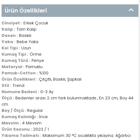
Ürün Özellikleri
Cinsiyet :
Erkek Çocuk
Kalıp :
Tam Kalıp
Desen :
Baskılı
Yaka :
Bebe Yaka
Kol Tipi :
Uzun
Kumaş Tipi :
Örme
Kumaş Türü :
Penye
Materyal :
Pamuklu
Pamuk-Cotton :
%100
Ürün Özellikleri :
Çıtçıtlı, Baskılı, Şapkalı
Stil :
Trend
Numune Bedeni :
0-3 Ay
Ölçü :
Bedenler arası 2 cm fark bulunmaktadır., En 23 cm, Boy 44
cm
Boy / Ölçü :
Regular
Kumaş Kalınlığı :
İnce
Mevsim :
4 Mevsim
Ürün Sezonu :
2023 / 1
Yıkama Talimatı :
Maksimum 30 °C sıcaklıkta yıkayınız. Ağartıcı