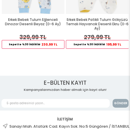
Erkek Bebek Tulum Eğlenceli
Erkek Bebek Patikli Tulum Gökyüzü
Dinozor Desenli Beyaz (0-6 Ay)
Temalı Hayvancık Desenli Ekru (0-6
Ay)
329,99 TL
279,99 TL
230,99 TL
195,99 TL
Sepette %30 İNDİRİM
Sepette %30 İNDİRİM
E-BÜLTEN KAYIT
Kampanyalarımızdan haber almak için kayıt olun!
GÖNDER
İLETİŞİM
Sanayi Mah. Atatürk Cad. Kayın Sok. No:5 Güngören / İSTANBUL