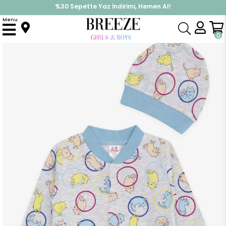
İndirimlere ek %10 İndirimi Kap, Hemen Üye Ol!
%30 Sepette Yaz İndirimi, Hemen Al!
Menu
Anasayfa
Erkek Bebek
Tulum
Erkek Bebek Tulum Hareketli Sevimli Kedicik Desenli Açık Gri Melanj (0-6 Ay)
0