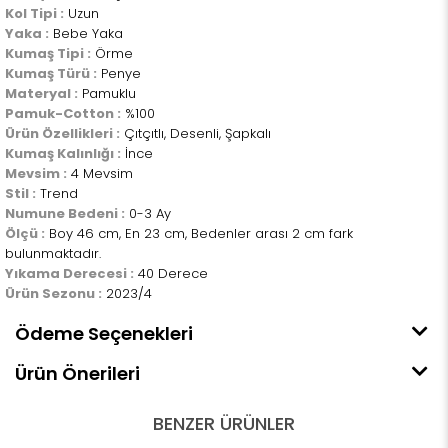
Kol Tipi :
Uzun
Yaka :
Bebe Yaka
Kumaş Tipi :
Örme
Kumaş Türü :
Penye
Materyal :
Pamuklu
Pamuk-Cotton :
%100
Ürün Özellikleri :
Çıtçıtlı, Desenli, Şapkalı
Kumaş Kalınlığı :
İnce
Mevsim :
4 Mevsim
Stil :
Trend
Numune Bedeni :
0-3 Ay
Ölçü :
Boy 46 cm, En 23 cm, Bedenler arası 2 cm fark
bulunmaktadır.
Yıkama Derecesi :
40 Derece
Ürün Sezonu :
2023/4
Ödeme Seçenekleri
Ürün Önerileri
BENZER ÜRÜNLER