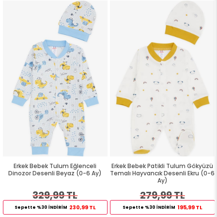
Erkek Bebek Tulum Eğlenceli
Erkek Bebek Patikli Tulum Gökyüzü
Dinozor Desenli Beyaz (0-6 Ay)
Temalı Hayvancık Desenli Ekru (0-6
Ay)
329,99 TL
279,99 TL
230,99 TL
195,99 TL
Sepette %30 İNDİRİM
Sepette %30 İNDİRİM