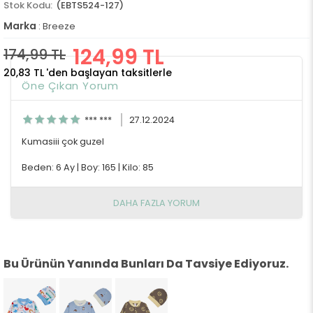
(EBTS524-127)
Marka
:
Breeze
124,99 TL
174,99 TL
20,83 TL
'den başlayan taksitlerle
Öne Çıkan Yorum
*** ***
27.12.2024
Kumasiii çok guzel
Beden: 6 Ay
|
Boy: 165
|
Kilo: 85
DAHA FAZLA YORUM
Bu Ürünün Yanında Bunları Da Tavsiye Ediyoruz.