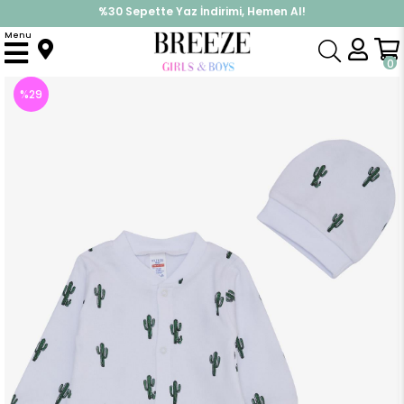
%30 Sepette Yaz İndirimi, Hemen Al!
İndirimlere ek %10 İndirimi Kap, Hemen Üye Ol!
Menu
Anasayfa
Erkek Bebek
Tulum
Erkek Bebek Tulum Kaktüs Desenli Beyaz (4 Ay)
0
%
29
İndirim