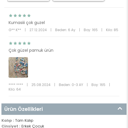
Kumasiii çok guzel
G** K**
|
27.12.2024
|
Beden: 6 Ay
|
Boy: 165
|
Kilo: 85
Çok güzel pamuk ürün
**** ****
|
25.08.2024
|
Beden: 0-3 AY
|
Boy: 165
|
Kilo: 64
Ürün Özellikleri
Kalıp :
Tam Kalıp
Cinsiyet :
Erkek Çocuk