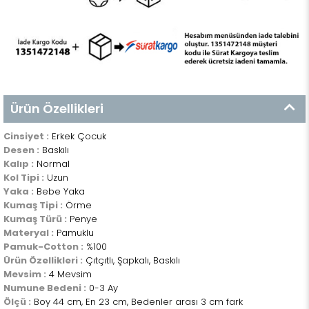
Ürün Özellikleri
Cinsiyet :
Erkek Çocuk
Desen :
Baskılı
Kalıp :
Normal
Kol Tipi :
Uzun
Yaka :
Bebe Yaka
Kumaş Tipi :
Örme
Kumaş Türü :
Penye
Materyal :
Pamuklu
Pamuk-Cotton :
%100
Ürün Özellikleri :
Çıtçıtlı, Şapkalı, Baskılı
Mevsim :
4 Mevsim
Numune Bedeni :
0-3 Ay
Ölçü :
Boy 44 cm, En 23 cm, Bedenler arası 3 cm fark