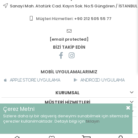
Sanayi Mah. Atatürk Cad. Kayın Sok. No:5 Güngören / İSTANBUL
Müşteri Hizmetleri:
+90 212 505 55 77
[email protected]
BİZİ TAKİP EDİN
MOBİL UYGULAMALARIMIZ
Apple Store Uygulama
Android Uygulama
KURUMSAL
MÜŞTERİ HİZMETLERİ
Çerez Metni
ALIŞVERİŞ BİLGİLERİ
Sizlere daha iyi bir alışveriş deneyimi sunabilmek için sitemizde
©
breeze.com.tr - Tüm hakları saklıdır.
çerezler kullanılmaktadır. Detaylı bilgi için
tıklayın