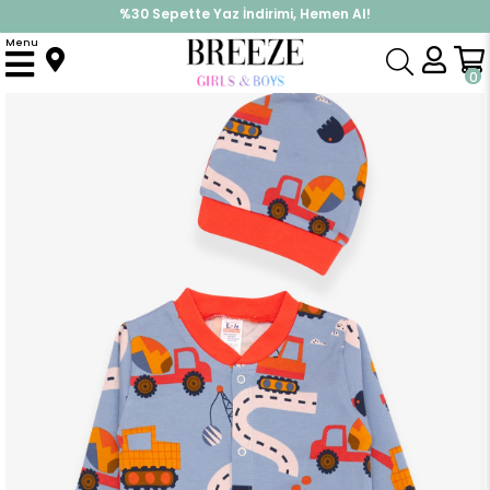
%30 Sepette Yaz İndirimi, Hemen Al!
İndirimlere ek %10 İndirimi Kap, Hemen Üye Ol!
Menu
Anasayfa
Erkek Bebek
Tulum
Erkek Bebek Tulum Kepçe Desenli Mavi (0-3 Ay)
0