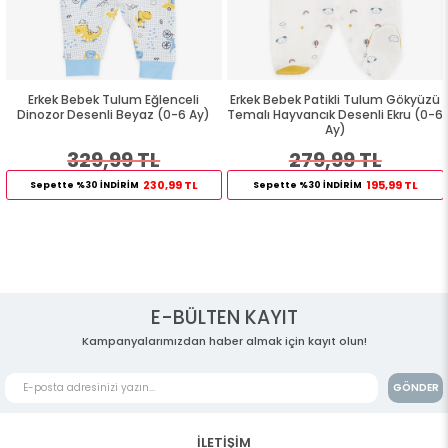
Erkek Bebek Tulum Eğlenceli
Erkek Bebek Patikli Tulum Gökyüzü
Dinozor Desenli Beyaz (0-6 Ay)
Temalı Hayvancık Desenli Ekru (0-6
Ay)
329,99 TL
279,99 TL
230,99 TL
195,99 TL
Sepette %30 İNDİRİM
Sepette %30 İNDİRİM
E-BÜLTEN KAYIT
Kampanyalarımızdan haber almak için kayıt olun!
GÖNDER
İLETİŞİM