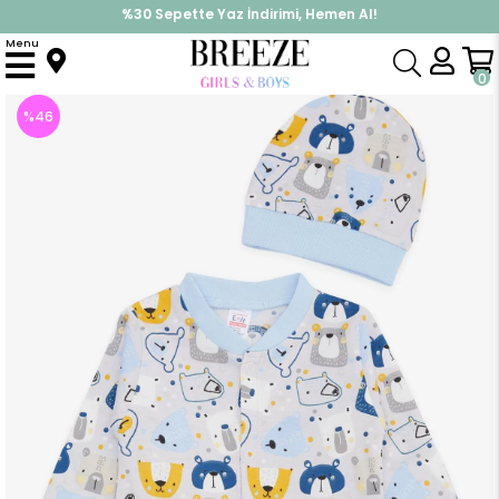
%30 Sepette Yaz İndirimi, Hemen Al!
İndirimlere ek %10 İndirimi Kap, Hemen Üye Ol!
Menu
Anasayfa
Erkek Bebek
Tulum
Erkek Bebek Tulum Sevimli Ayıcık Desenli Buz Mavisi (4-6 Ay)
0
%
46
İndirim