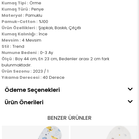
Kumaş Tipi :
Örme
Kumaş Türü :
Penye
Materyal :
Pamuklu
Pamuk-Cotton :
%100
Ürün Özellikleri :
Şapkalı, Baskılı, Çıtçıtlı
Kumaş Kalınlığı :
İnce
Mevsim :
4 Mevsim
Stil :
Trend
Numune Bedeni :
0-3 Ay
Ölçü :
Boy 44 cm, En 23 cm, Bedenler arası 2 cm fark
bulunmaktadır.
Ürün Sezonu :
2023 / 1
Yıkama Derecesi :
40 Derece
Ödeme Seçenekleri
Ürün Önerileri
BENZER ÜRÜNLER