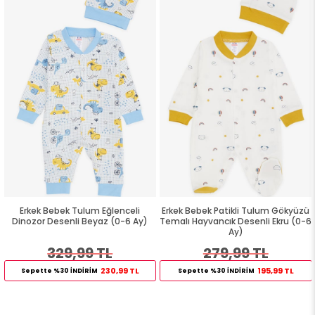
Erkek Bebek Tulum Eğlenceli
Erkek Bebek Patikli Tulum Gökyüzü
Dinozor Desenli Beyaz (0-6 Ay)
Temalı Hayvancık Desenli Ekru (0-6
Ay)
329,99 TL
279,99 TL
230,99 TL
195,99 TL
Sepette %30 İNDİRİM
Sepette %30 İNDİRİM