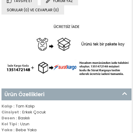
TAVSIYE ET
YORUM YAZ
SORULAR (0) VE CEVAPLAR (0)
Ürün Özellikleri
Kalıp :
Tam Kalıp
Cinsiyet :
Erkek Çocuk
Desen :
Baskılı
Kol Tipi :
Uzun
Yaka :
Bebe Yaka