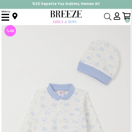
%30 Sepette Yaz İndirimi, Hemen Al!
İndirimlere ek %10 İndirimi Kap, Hemen Üye Ol!
Menu
Anasayfa
Erkek Bebek
Tulum
Erkek Bebek Tulum Sevimli Bebek Desenli Beyaz (4 Ay)
0
%
48
İndirim