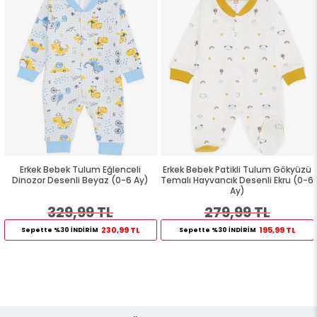
Erkek Bebek Tulum Eğlenceli
Erkek Bebek Patikli Tulum Gökyüzü
Dinozor Desenli Beyaz (0-6 Ay)
Temalı Hayvancık Desenli Ekru (0-6
Ay)
329,99 TL
279,99 TL
230,99 TL
195,99 TL
Sepette %30 İNDİRİM
Sepette %30 İNDİRİM