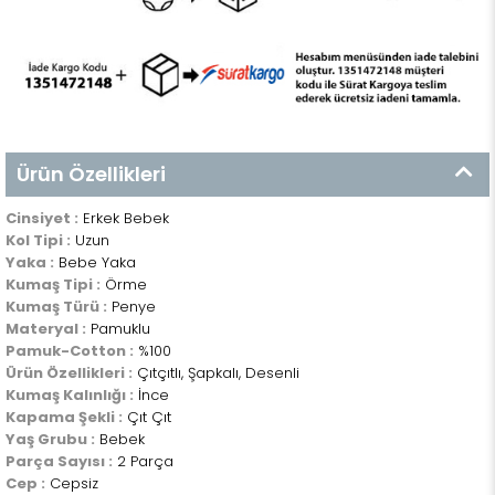
Ürün Özellikleri
Cinsiyet :
Erkek Bebek
Kol Tipi :
Uzun
Yaka :
Bebe Yaka
Kumaş Tipi :
Örme
Kumaş Türü :
Penye
Materyal :
Pamuklu
Pamuk-Cotton :
%100
Ürün Özellikleri :
Çıtçıtlı, Şapkalı, Desenli
Kumaş Kalınlığı :
İnce
Kapama Şekli :
Çıt Çıt
Yaş Grubu :
Bebek
Parça Sayısı :
2 Parça
Cep :
Cepsiz