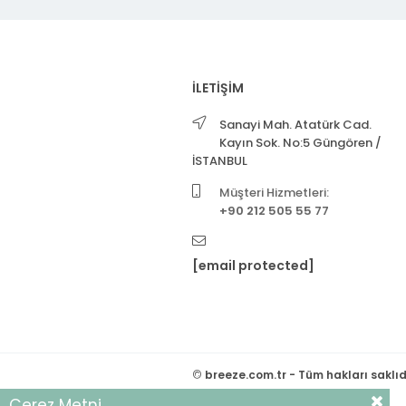
İLETİŞİM
Sanayi Mah. Atatürk Cad.
Kayın Sok. No:5 Güngören /
İSTANBUL
Müşteri Hizmetleri:
+90 212 505 55 77
[email protected]
©
breeze.com.tr - Tüm hakları saklıd
Çerez Metni