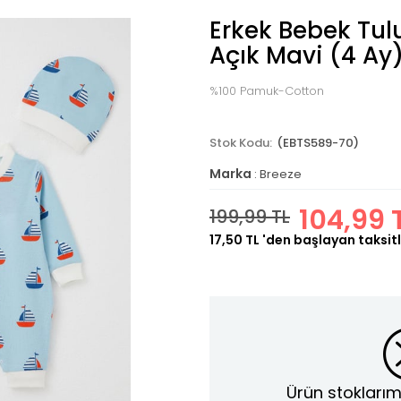
Erkek Bebek Tul
Açık Mavi (4 Ay
%100 Pamuk-Cotton
(EBTS589-70)
Marka
:
Breeze
104,99 
199,99 TL
17,50 TL
'den başlayan taksitl
Ürün stoklarım