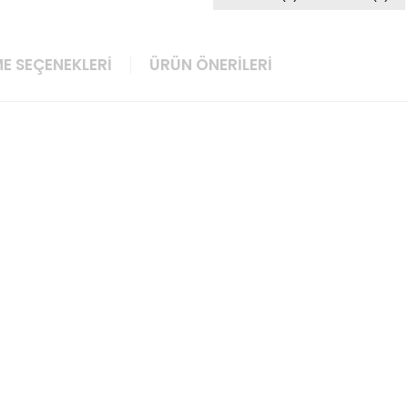
E SEÇENEKLERI
ÜRÜN ÖNERILERI