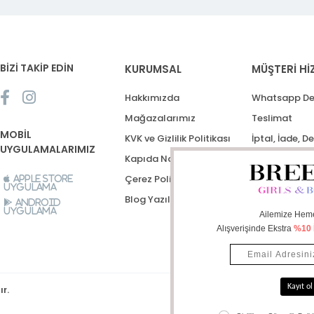
BİZİ TAKİP EDİN
KURUMSAL
MÜŞTERİ Hİ
Hakkımızda
Whatsapp De
Mağazalarımız
Teslimat
MOBİL
KVK ve Gizlilik Politikası
İptal, İade, D
UYGULAMALARIMIZ
Kapıda Nakit Ödeme
Destek Talep
Çerez Politikası
Apple Store
Uygulama
Blog Yazıları
Android
Uygulama
ır.