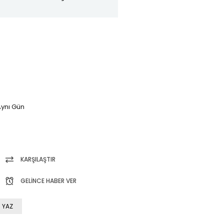
ynı Gün
KARŞILAŞTIR
GELINCE HABER VER
 YAZ