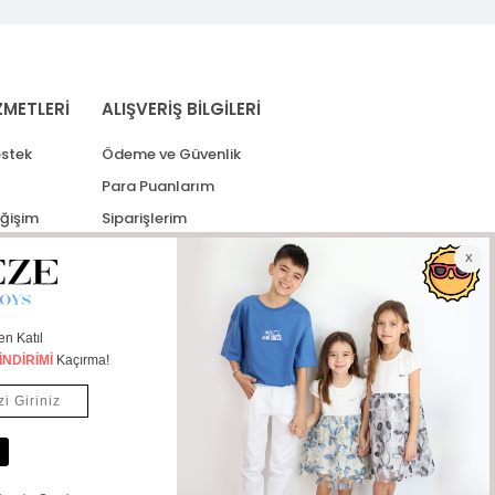
ZMETLERİ
ALIŞVERİŞ BİLGİLERİ
stek
Ödeme ve Güvenlik
Para Puanlarım
eğişim
Siparişlerim
lerim
Kargo Takip
İade Taleplerim