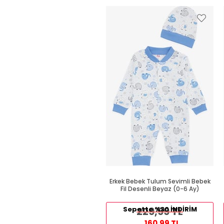
Erkek Bebek Tulum Sevimli Bebek
Fil Desenli Beyaz (0-6 Ay)
Sepette %30 İNDİRİM
229,99 TL
160,99 TL