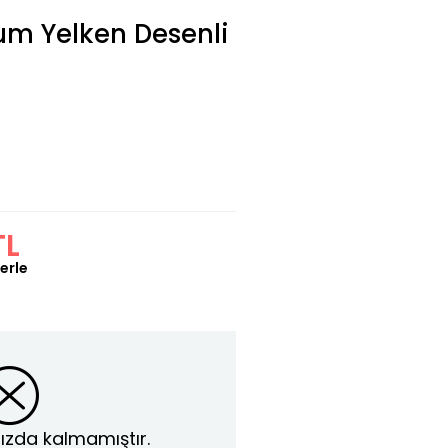
um Yelken Desenli
)
TL
erle
ızda kalmamıştır.