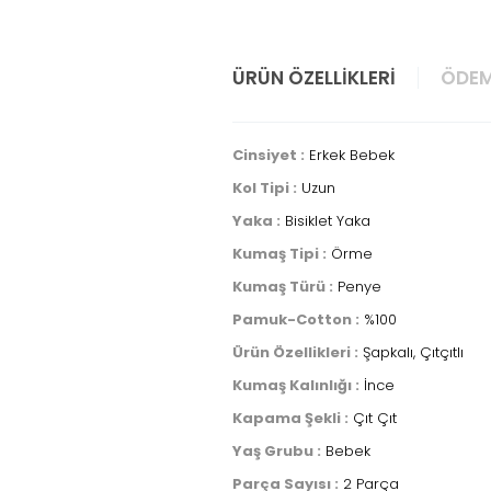
ÜRÜN ÖZELLIKLERI
ÖDEM
Cinsiyet :
Erkek Bebek
Kol Tipi :
Uzun
Yaka :
Bisiklet Yaka
Kumaş Tipi :
Örme
Kumaş Türü :
Penye
Pamuk-Cotton :
%100
Ürün Özellikleri :
Şapkalı, Çıtçıtlı
Kumaş Kalınlığı :
İnce
Kapama Şekli :
Çıt Çıt
Yaş Grubu :
Bebek
Parça Sayısı :
2 Parça