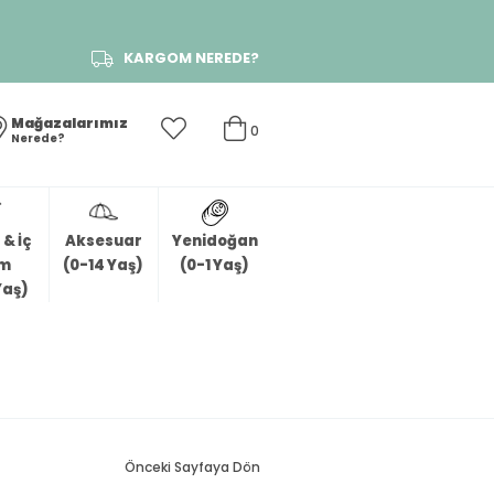
KARGOM NEREDE?
Mağazalarımız
0
Nerede?
& İç
Aksesuar
Yenidoğan
im
(0-14 Yaş)
(0-1 Yaş)
Yaş)
Önceki Sayfaya Dön