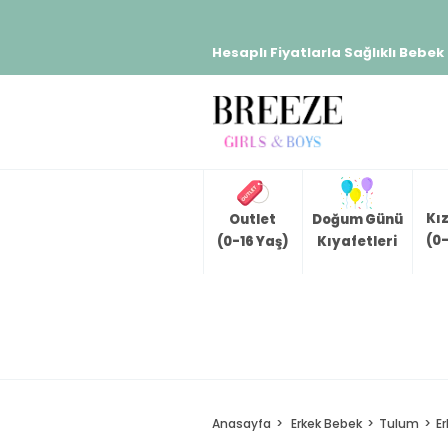
Hesaplı Fiyatlarla Sağlıklı Bebek
Kı
Outlet
Doğum Günü
(0-
(0-16 Yaş)
Kıyafetleri
Anasayfa
Erkek Bebek
Tulum
E