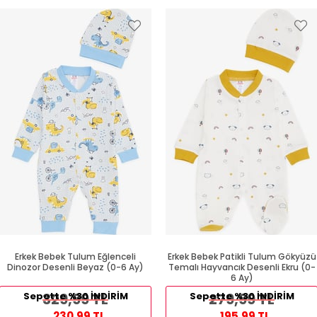
Erkek Bebek Tulum Eğlenceli
Erkek Bebek Patikli Tulum Gökyüzü
Dinozor Desenli Beyaz (0-6 Ay)
Temalı Hayvancık Desenli Ekru (0-
6 Ay)
Sepette %30 İNDİRİM
329,99 TL
Sepette %30 İNDİRİM
279,99 TL
230,99 TL
195,99 TL