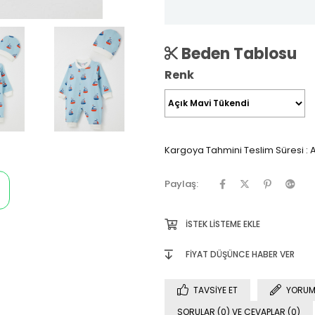
Beden Tablosu
Renk
Kargoya Tahmini Teslim Süresi
:
A
Paylaş:
İSTEK LISTEME EKLE
FIYAT DÜŞÜNCE HABER VER
TAVSIYE ET
YORUM
SORULAR (0) VE CEVAPLAR (0)