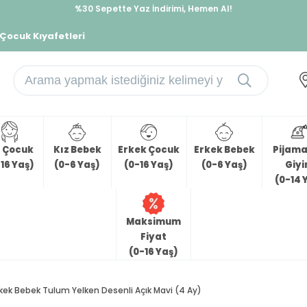
İndirimlere ek %10 İndirimi Kap, Hemen Üye Ol!
 Çocuk Kıyafetleri
z Çocuk
Kız Bebek
Erkek Çocuk
Erkek Bebek
Pijama 
16 Yaş)
(0-6 Yaş)
(0-16 Yaş)
(0-6 Yaş)
Giy
(0-14 
Maksimum
Fiyat
(0-16 Yaş)
rkek Bebek Tulum Yelken Desenli Açık Mavi (4 Ay)