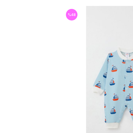
%
48
İndirim