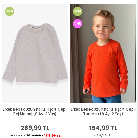
yeni
yeni
ürün
ürün
%45
Erkek Bebek Uzun Kollu Tişört Cepli
Erkek Bebek Uzun Kollu Tişört Cepli
Bej Melanj (9 Ay-3 Yaş)
Turuncu (9 Ay-2 Yaş)
269,99 TL
154,99 TL
279,99 TL
188,99 TL
Sepette %30 İNDİRİM