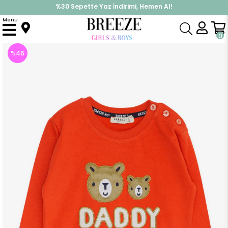
%30 Sepette Yaz İndirimi, Hemen Al!
İndirimlere ek %10 İndirimi Kap, Hemen Üye Ol!
Menu
Anasayfa
Erkek Bebek
Üst Giyim
Uzun Kollu Tişört
Erkek Bebek Uzun Kollu Tişört Ayıcık Bakılı Turuncu (9 Ay-1 Yaş)
0
%
46
İndirim