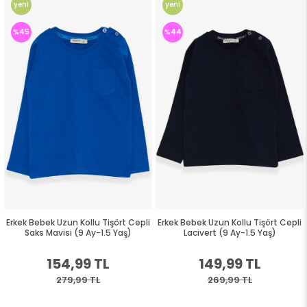
yeni
yeni
ürün
ürün
%45
%44
Erkek Bebek Uzun Kollu Tişört Cepli
Erkek Bebek Uzun Kollu Tişört Cepli
Saks Mavisi (9 Ay-1.5 Yaş)
Lacivert (9 Ay-1.5 Yaş)
154,99 TL
149,99 TL
279,99 TL
269,99 TL