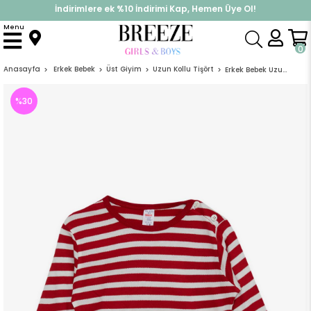
İndirimlere ek %10 İndirimi Kap, Hemen Üye Ol!
%30 Sepette Yaz İndirimi, Hemen Al!
Menu
0
Anasayfa
Erkek Bebek
Üst Giyim
Uzun Kollu Tişört
Erkek Bebek Uzun Kollu Tişört Çizgili Patlı Rakam Baskılı Kırmızı Kırmızı (9 Ay)
%
30
İndirim