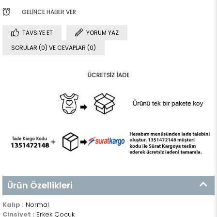
GELINCE HABER VER
TAVSIYE ET
YORUM YAZ
SORULAR (0) VE CEVAPLAR (0)
Ürün Özellikleri
Kalıp :
Normal
Cinsiyet :
Erkek Çocuk