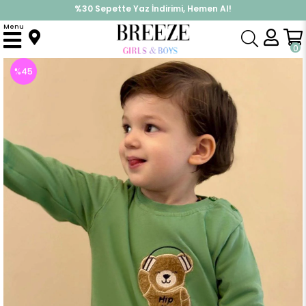
%30 Sepette Yaz İndirimi, Hemen Al!
İndirimlere ek %10 İndirimi Kap, Hemen Üye Ol!
Menu
Anasayfa
Erkek Bebek
Üst Giyim
Uzun Kollu Tişört
Erkek Bebek Uzun Kollu Tişört Hip Hop Ayıcık Nakışlı Mint Yeşili (9 Ay)
0
%
45
İndirim