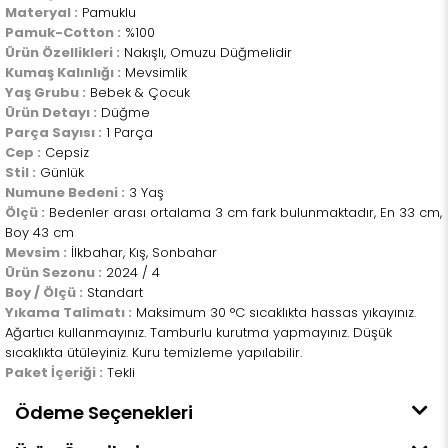
Materyal :
Pamuklu
Pamuk-Cotton :
%100
Ürün Özellikleri :
Nakışlı, Omuzu Düğmelidir
Kumaş Kalınlığı :
Mevsimlik
Yaş Grubu :
Bebek & Çocuk
Ürün Detayı :
Düğme
Parça Sayısı :
1 Parça
Cep :
Cepsiz
Stil :
Günlük
Numune Bedeni :
3 Yaş
Ölçü :
Bedenler arası ortalama 3 cm fark bulunmaktadır, En 33 cm,
Boy 43 cm
Mevsim :
İlkbahar, Kış, Sonbahar
Ürün Sezonu :
2024 / 4
Boy / Ölçü :
Standart
Yıkama Talimatı :
Maksimum 30 °C sıcaklıkta hassas yıkayınız.
Ağartıcı kullanmayınız. Tamburlu kurutma yapmayınız. Düşük
sıcaklıkta ütüleyiniz. Kuru temizleme yapılabilir.
Paket İçeriği :
Tekli
Ödeme Seçenekleri