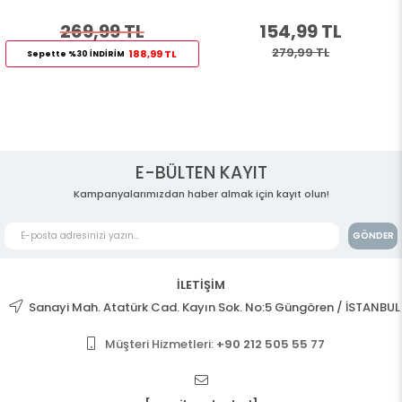
269,99 TL
154,99 TL
279,99 TL
188,99 TL
Sepette %30 İNDİRİM
E-BÜLTEN KAYIT
Kampanyalarımızdan haber almak için kayıt olun!
GÖNDER
İLETİŞİM
Sanayi Mah. Atatürk Cad. Kayın Sok. No:5 Güngören / İSTANBUL
Müşteri Hizmetleri:
+90 212 505 55 77