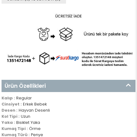
Ürün Özellikleri
Kalıp :
Regular
Cinsiyet :
Erkek Bebek
Desen :
Hayvan Desenli
Kol Tipi :
Uzun
Yaka :
Bisiklet Yaka
Kumaş Tipi :
Örme
Kumaş Türü :
Penye