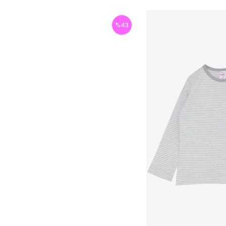
%
43
İndirim