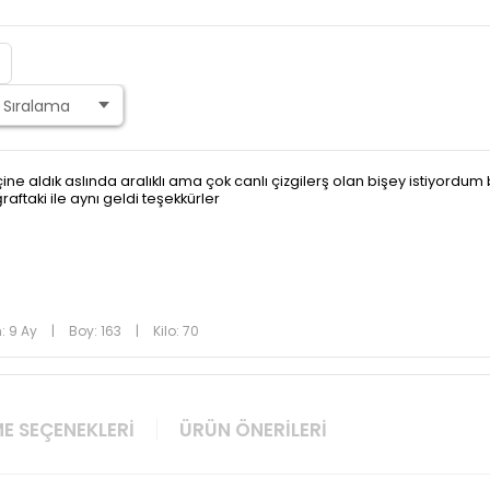
içine aldık aslında aralıklı ama çok canlı çizgilerş olan bişey istiyo
aftaki ile aynı geldi teşekkürler
: 9 Ay
|
Boy: 163
|
Kilo: 70
E SEÇENEKLERI
ÜRÜN ÖNERILERI