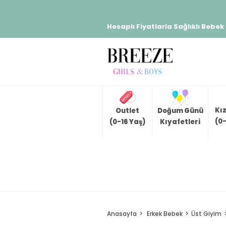
Hesaplı Fiyatlarla Sağlıklı Bebek
Kı
Outlet
Doğum Günü
(0-
(0-16 Yaş)
Kıyafetleri
Anasayfa
Erkek Bebek
Üst Giyim