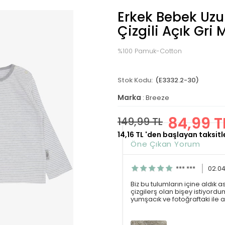
Erkek Bebek Uzun
Çizgili Açık Gri 
%100 Pamuk-Cotton
(E3332.2-30)
Marka
:
Breeze
84,99 T
149,99 TL
14,16 TL
'den başlayan taksitl
Öne Çıkan Yorum
*** ***
02.0
Biz bu tulumların içine aldık a
çizgilerş olan bişey istiyo
yumşacık ve fotoğraftaki ile a