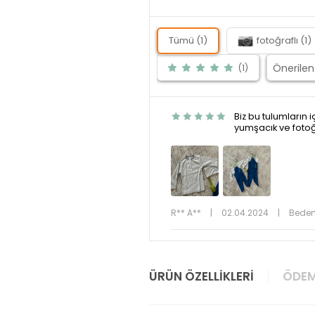
Tümü (1)
fotoğraflı (1)
(1)
Biz bu tulumların 
yumşacık ve fotoğr
R** A**
|
02.04.2024
|
Beden
ÜRÜN ÖZELLIKLERI
ÖDEM