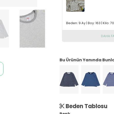
Beden: 9 Ay
|
Boy: 163
|
Kilo: 70
DAHA F
Bu Ürünün Yanında Bunlar
Beden Tablosu
Renk