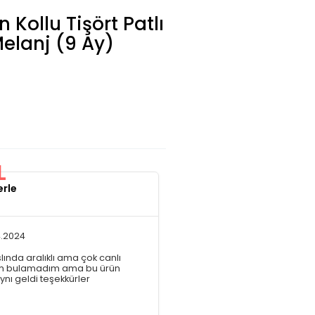
 Kollu Tişört Patlı
Melanj (9 Ay)
L
erle
4.2024
slında aralıklı ama çok canlı
rdum bulamadım ama bu ürün
ynı geldi teşekkürler