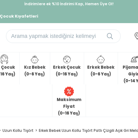
İndirimlere ek %10 İndirimi Kap, Hemen Üye Ol!
%30 Sepette Yaz İndirimi, Hemen Al!
 Çocuk Kıyafetleri
z Çocuk
Kız Bebek
Erkek Çocuk
Erkek Bebek
Pijama 
16 Yaş)
(0-6 Yaş)
(0-16 Yaş)
(0-6 Yaş)
Giy
(0-14 
Maksimum
Fiyat
(0-16 Yaş)
Uzun Kollu Tişört
Erkek Bebek Uzun Kollu Tişört Patlı Çizgili Açık Gri Mel