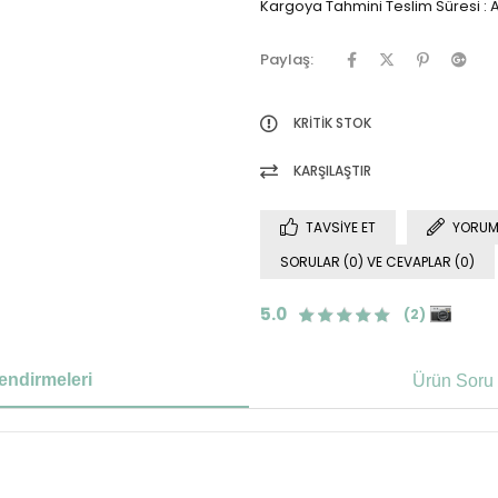
Kargoya Tahmini Teslim Süresi
:
A
Paylaş:
KRITIK STOK
KARŞILAŞTIR
TAVSIYE ET
YORUM
SORULAR (0) VE CEVAPLAR (0)
5.0
(2)
endirmeleri
Ürün Soru 