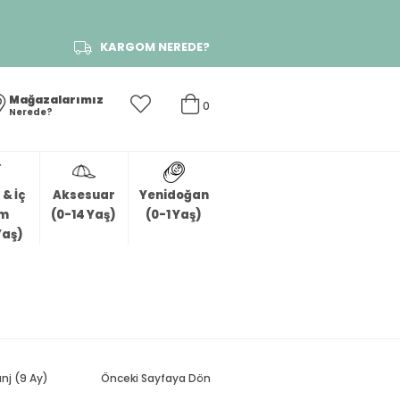
KARGOM NEREDE?
Mağazalarımız
0
Nerede?
& İç
Aksesuar
Yenidoğan
im
(0-14 Yaş)
(0-1 Yaş)
Yaş)
anj (9 Ay)
Önceki Sayfaya Dön