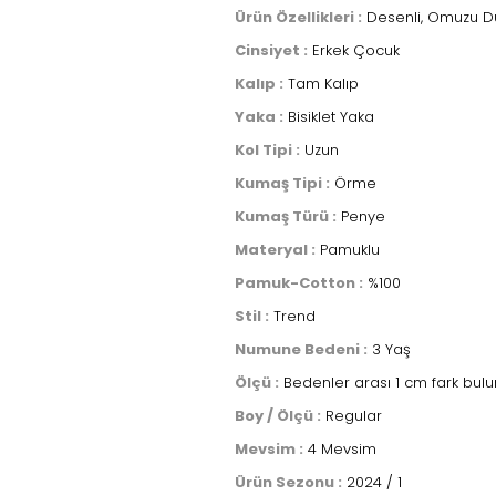
Ürün Özellikleri :
Desenli, Omuzu D
Cinsiyet :
Erkek Çocuk
Kalıp :
Tam Kalıp
Yaka :
Bisiklet Yaka
Kol Tipi :
Uzun
Kumaş Tipi :
Örme
Kumaş Türü :
Penye
Materyal :
Pamuklu
Pamuk-Cotton :
%100
Stil :
Trend
Numune Bedeni :
3 Yaş
Ölçü :
Bedenler arası 1 cm fark bulu
Boy / Ölçü :
Regular
Mevsim :
4 Mevsim
Ürün Sezonu :
2024 / 1