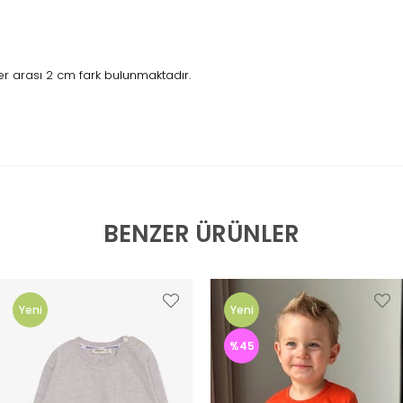
r arası 2 cm fark bulunmaktadır.
BENZER ÜRÜNLER
Yeni
Yeni
Ürün
Ürün
%45