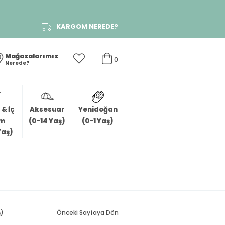
KARGOM NEREDE?
Mağazalarımız
0
Nerede?
& İç
Aksesuar
Yenidoğan
im
(0-14 Yaş)
(0-1 Yaş)
Yaş)
ş)
Önceki Sayfaya Dön