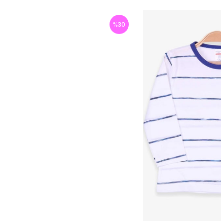
%
30
İndirim