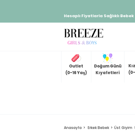
Hesaplı Fiyatlarla Sağlıklı Bebek
Kı
Outlet
Doğum Günü
(0-
(0-16 Yaş)
Kıyafetleri
Anasayfa
Erkek Bebek
Üst Giyim