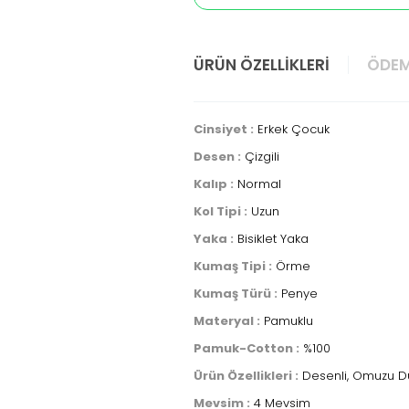
ÜRÜN ÖZELLIKLERI
ÖDEM
Cinsiyet :
Erkek Çocuk
Desen :
Çizgili
Kalıp :
Normal
Kol Tipi :
Uzun
Yaka :
Bisiklet Yaka
Kumaş Tipi :
Örme
Kumaş Türü :
Penye
Materyal :
Pamuklu
Pamuk-Cotton :
%100
Ürün Özellikleri :
Desenli, Omuzu D
Mevsim :
4 Mevsim