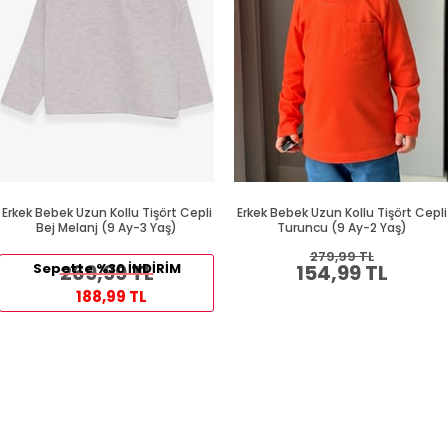
Erkek Bebek Uzun Kollu Tişört Cepli
Erkek Bebek Uzun Kollu Tişört Cepli
Bej Melanj (9 Ay-3 Yaş)
Turuncu (9 Ay-2 Yaş)
279,99 TL
Sepette %30 İNDİRİM
269,99 TL
154,99 TL
188,99 TL