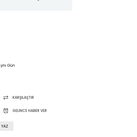
ynı Gün
KARŞILAŞTIR
GELINCE HABER VER
 YAZ