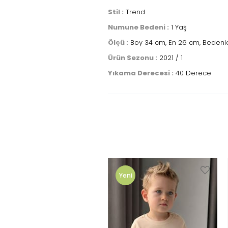
Stil :
Trend
Numune Bedeni :
1 Yaş
Ölçü :
Boy 34 cm, En 26 cm, Bedenle
Ürün Sezonu :
2021 / 1
Yıkama Derecesi :
40 Derece
Yeni
Ürün