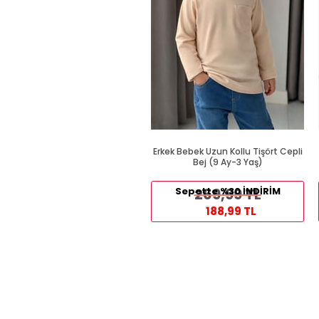
Erkek Bebek Uzun Kollu Tişört Cepli
Bej (9 Ay-3 Yaş)
Sepette %30 İNDİRİM
269,99 TL
188,99 TL