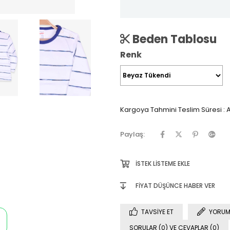
Beden Tablosu
Renk
Kargoya Tahmini Teslim Süresi
:
A
Paylaş:
İSTEK LISTEME EKLE
FIYAT DÜŞÜNCE HABER VER
TAVSIYE ET
YORUM
SORULAR (0) VE CEVAPLAR (0)