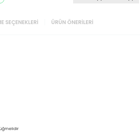
E SEÇENEKLERI
ÜRÜN ÖNERILERI
üğmelidir