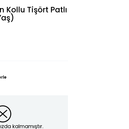
 Kollu Tişört Patlı
Yaş)
L
erle
ızda kalmamıştır.