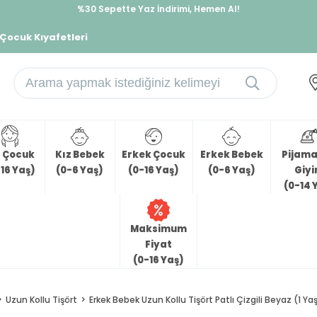
%30 Sepette Yaz İndirimi, Hemen Al!
İndirimlere ek %10 İndirimi Kap, Hemen Üye Ol!
 Çocuk Kıyafetleri
z Çocuk
Kız Bebek
Erkek Çocuk
Erkek Bebek
Pijama 
16 Yaş)
(0-6 Yaş)
(0-16 Yaş)
(0-6 Yaş)
Giy
(0-14 
Maksimum
Fiyat
(0-16 Yaş)
Uzun Kollu Tişört
Erkek Bebek Uzun Kollu Tişört Patlı Çizgili Beyaz (1 Ya