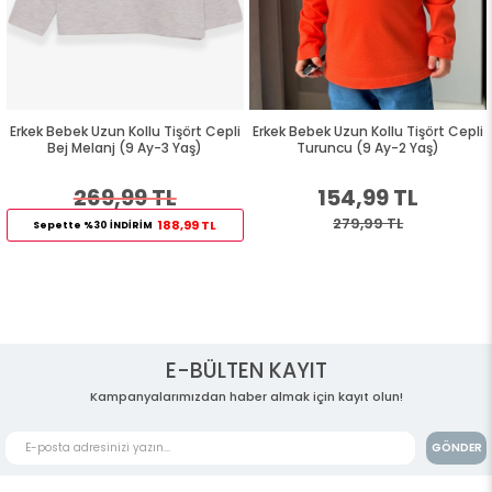
Erkek Bebek Uzun Kollu Tişört Cepli
Erkek Bebek Uzun Kollu Tişört Cepli
Bej Melanj (9 Ay-3 Yaş)
Turuncu (9 Ay-2 Yaş)
269,99 TL
154,99 TL
279,99 TL
188,99 TL
Sepette %30 İNDİRİM
E-BÜLTEN KAYIT
Kampanyalarımızdan haber almak için kayıt olun!
GÖNDER