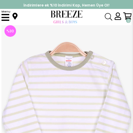
İndirimlere ek %10 İndirimi Kap, Hemen Üye Ol!
%30 Sepette Yaz İndirimi, Hemen Al!
Menu
Anasayfa
Erkek Bebek
Üst Giyim
Uzun Kollu Tişört
Erkek Bebek Uzun Kollu Tişört Patlı Çizgili Fıstık Yeşili (9 Ay)
0
%
30
İndirim