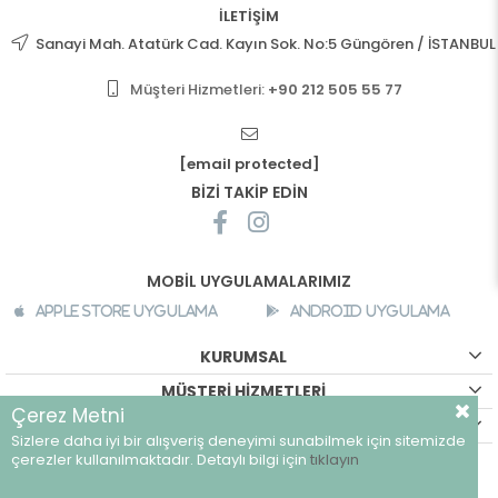
İLETİŞİM
Sanayi Mah. Atatürk Cad. Kayın Sok. No:5 Güngören / İSTANBUL
Müşteri Hizmetleri:
+90 212 505 55 77
[email protected]
BİZİ TAKİP EDİN
MOBİL UYGULAMALARIMIZ
Apple Store Uygulama
Android Uygulama
KURUMSAL
MÜŞTERİ HİZMETLERİ
Çerez Metni
ALIŞVERİŞ BİLGİLERİ
Sizlere daha iyi bir alışveriş deneyimi sunabilmek için sitemizde
©
breeze.com.tr - Tüm hakları saklıdır.
çerezler kullanılmaktadır. Detaylı bilgi için
tıklayın