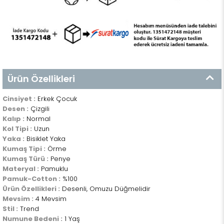
Ürün Özellikleri
Cinsiyet :
Erkek Çocuk
Desen :
Çizgili
Kalıp :
Normal
Kol Tipi :
Uzun
Yaka :
Bisiklet Yaka
Kumaş Tipi :
Örme
Kumaş Türü :
Penye
Materyal :
Pamuklu
Pamuk-Cotton :
%100
Ürün Özellikleri :
Desenli, Omuzu Düğmelidir
Mevsim :
4 Mevsim
Stil :
Trend
Numune Bedeni :
1 Yaş