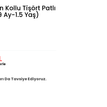
 Kollu Tişört Patlı
9 Ay-1.5 Yaş)
L
erle
ı Da Tavsiye Ediyoruz.