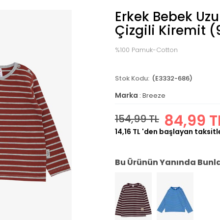
Erkek Bebek Uzun
Çizgili Kiremit (
%100 Pamuk-Cotton
(E3332-686)
Marka
:
Breeze
84,99 T
154,99 TL
14,16 TL
'den başlayan taksitl
Bu Ürünün Yanında Bunlar