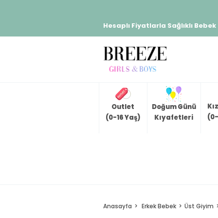
Hesaplı Fiyatlarla Sağlıklı Bebek
Kı
Outlet
Doğum Günü
(0-
(0-16 Yaş)
Kıyafetleri
Anasayfa
Erkek Bebek
Üst Giyim