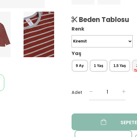
Beden Tablosu
Renk
Yaş
9 Ay
1 Yaş
1.5 Yaş
Adet