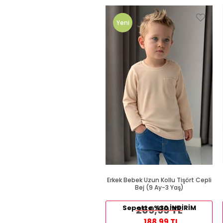
Yeni
Ürün
Erkek Bebek Uzun Kollu Tişört Cepli
Bej (9 Ay-3 Yaş)
Sepette %30 İNDİRİM
269,99 TL
188,99 TL