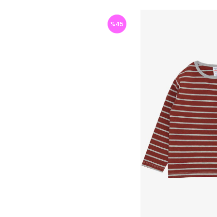
%
45
İndirim