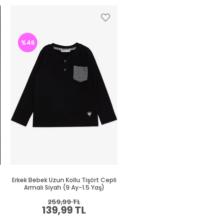
Yeni
Ürün
%46
%44
Erkek Bebek Uzun Kollu Tişört Cepli
Erkek Bebek Uzun Kollu Tişört C
Armalı Siyah (9 Ay-1.5 Yaş)
Yeşil (9 Ay-2 Yaş)
259,99 TL
269,99 TL
139,99 TL
149,99 TL