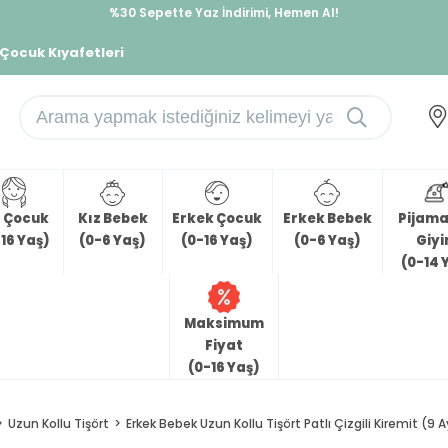
İndirimlere ek %10 İndirimi Kap, Hemen Üye Ol!
%30 Sepette Yaz İndirimi, Hemen Al!
 Çocuk Kıyafetleri
z Çocuk
Kız Bebek
Erkek Çocuk
Erkek Bebek
Pijama 
16 Yaş)
(0-6 Yaş)
(0-16 Yaş)
(0-6 Yaş)
Giy
(0-14 
Maksimum
Fiyat
(0-16 Yaş)
Uzun Kollu Tişört
Erkek Bebek Uzun Kollu Tişört Patlı Çizgili Kiremit (9 A