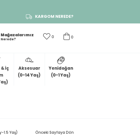
KARGOM NEREDE?
Mağazalarımız
0
0
Nerede?
& İç
Aksesuar
Yenidoğan
im
(0-14 Yaş)
(0-1 Yaş)
Yaş)
y-1.5 Yaş)
Önceki Sayfaya Dön