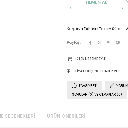
Kargoya Tahmini Teslim Süresi
:
A
Paylaş:
İSTEK LISTEME EKLE
FIYAT DÜŞÜNCE HABER VER
TAVSIYE ET
YORUM
SORULAR (0) VE CEVAPLAR (0)
E SEÇENEKLERI
ÜRÜN ÖNERILERI