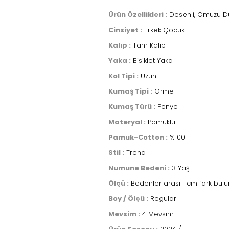
Ürün Özellikleri :
Desenli, Omuzu D
Cinsiyet :
Erkek Çocuk
Kalıp :
Tam Kalıp
Yaka :
Bisiklet Yaka
Kol Tipi :
Uzun
Kumaş Tipi :
Örme
Kumaş Türü :
Penye
Materyal :
Pamuklu
Pamuk-Cotton :
%100
Stil :
Trend
Numune Bedeni :
3 Yaş
Ölçü :
Bedenler arası 1 cm fark bulu
Boy / Ölçü :
Regular
Mevsim :
4 Mevsim