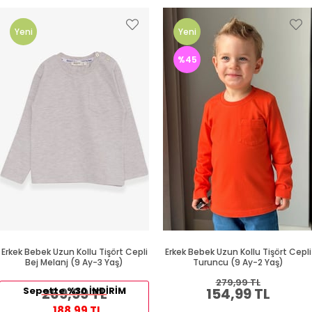
Yeni
Yeni
Ürün
Ürün
%45
Erkek Bebek Uzun Kollu Tişört Cepli
Erkek Bebek Uzun Kollu Tişört Cepli
Bej Melanj (9 Ay-3 Yaş)
Turuncu (9 Ay-2 Yaş)
279,99 TL
Sepette %30 İNDİRİM
269,99 TL
154,99 TL
188,99 TL