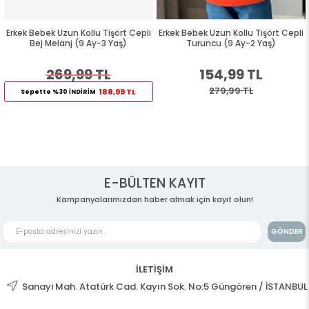
Erkek Bebek Uzun Kollu Tişört Cepli
Erkek Bebek Uzun Kollu Tişört Cepli
Bej Melanj (9 Ay-3 Yaş)
Turuncu (9 Ay-2 Yaş)
269,99 TL
154,99 TL
279,99 TL
188,99 TL
Sepette %30 İNDİRİM
E-BÜLTEN KAYIT
Kampanyalarımızdan haber almak için kayıt olun!
GÖNDER
İLETİŞİM
Sanayi Mah. Atatürk Cad. Kayın Sok. No:5 Güngören / İSTANBUL