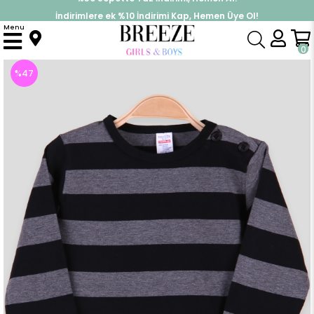
İndirimlere ek %10 İndirimi Kap, Hemen Üye Ol!
%30 Sepette Yaz İndirimi, Hemen Al!
Menu
Anasayfa
Erkek Bebek
Üst Giyim
Uzun Kollu Tişört
Erkek Bebek Uzun Kollu Tişört Patlı Çizgili Siyah (9 Ay)
0
%
47
İndirim