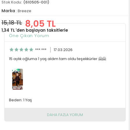
(610505-001)
Marka
:
Breeze
8,05 TL
15,18 TL
1,34 TL
'den başlayan taksitlerle
Öne Çıkan Yorum
*** ***
17.03.2026
15 aylık oğluma 1 yaş aldım tam oldu teşekkürler 🤗🤗
Beden: 1 Yaş
DAHA FAZLA YORUM