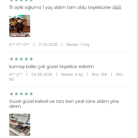
15 aylık oğluma 1 yaş aldım tam oldu teşekkürler 🤗🤗
S** S** D**
|
17.03.2026
|
Beden: 1 Yaş
kumaşı kalıbı çok güzel teşekkür ederim
b** ç**
|
04.05.2026
|
Beden: 9 Ay
|
Boy: 166
|
Kilo:
80
Güzel güzel kaliteli ve tarz ben yedi tane aldım yine
alırım