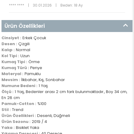
**** ****
|
30.01.2026
|
Beden: 18 Ay
Ürün Özellikleri
Cinsiyet :
Erkek Çocuk
Desen :
Çizgili
Kalıp :
Normal
Kol Tipi :
Uzun
Kumaş Tipi :
Örme
Kumaş Türü :
Penye
Materyal :
Pamuklu
Mevsim :
İlkbahar, Kış, Sonbahar
Numune Bedeni :
1 Yaş
Ölçü :
1 Yaş, Bedenler arası 2 cm fark bulunmaktadır., Boy 34 cm,
En 28 cm
Pamuk-Cotton :
%100
Stil :
Trend
Ürün Özellikleri :
Desenli, Düğmeli
Ürün Sezonu :
2019 / 4
Yaka :
Bisiklet Yaka
Yıkama Derecesi :
40 Derece