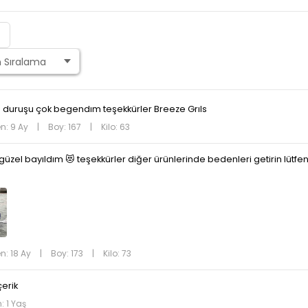
 duruşu çok begendım teşekkürler Breeze Grıls
n: 9 Ay
|
Boy: 167
|
Kilo: 63
üzel bayıldım 😻 teşekkürler diğer ürünlerinde bedenleri getirin lütfen 
n: 18 Ay
|
Boy: 173
|
Kilo: 73
çerik
: 1 Yaş