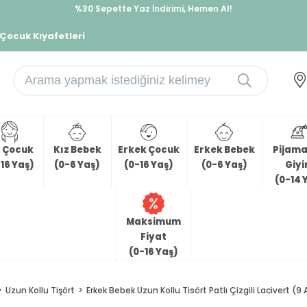
İndirimlere ek %10 İndirimi Kap, Hemen Üye Ol!
%30 Sepette Yaz İndirimi, Hemen Al!
 Çocuk Kıyafetleri
z Çocuk
Kız Bebek
Erkek Çocuk
Erkek Bebek
Pijama 
16 Yaş)
(0-6 Yaş)
(0-16 Yaş)
(0-6 Yaş)
Giy
(0-14 
Maksimum
Fiyat
(0-16 Yaş)
Uzun Kollu Tişört
Erkek Bebek Uzun Kollu Tisört Patlı Çizgili Lacivert (9 