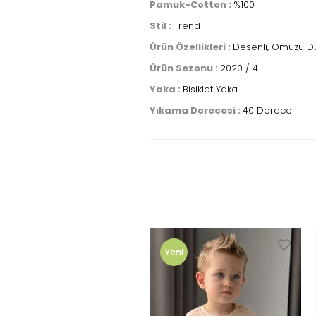
Pamuk-Cotton :
%100
Stil :
Trend
Ürün Özellikleri :
Desenli, Omuzu D
Ürün Sezonu :
2020 / 4
Yaka :
Bisiklet Yaka
Yıkama Derecesi :
40 Derece
Yeni
Ürün