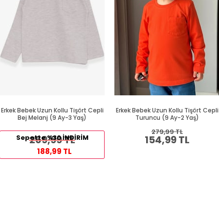
Erkek Bebek Uzun Kollu Tişört Cepli
Erkek Bebek Uzun Kollu Tişört Cepli
Bej Melanj (9 Ay-3 Yaş)
Turuncu (9 Ay-2 Yaş)
279,99 TL
Sepette %30 İNDİRİM
269,99 TL
154,99 TL
188,99 TL