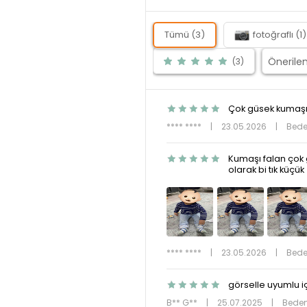
Tümü (3)
fotoğraflı (1)
(3)
Çok güsek kumaşı
**** ****
|
23.05.2026
|
Bede
Kumaşı falan çok g
olarak bi tık küçük
**** ****
|
23.05.2026
|
Bede
görselle uyumlu i
B** G**
|
25.07.2025
|
Beden