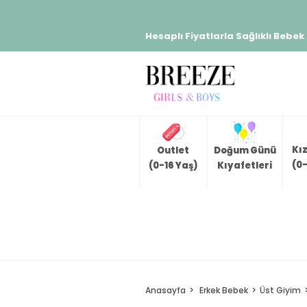
Hesaplı Fiyatlarla Sağlıklı Bebek
Kı
Outlet
Doğum Günü
(0-
(0-16 Yaş)
Kıyafetleri
Anasayfa
Erkek Bebek
Üst Giyim