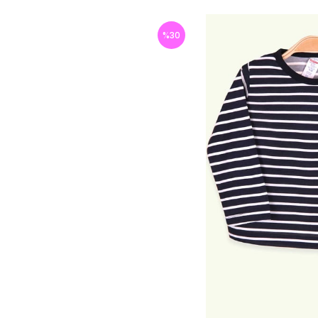
%
30
İndirim