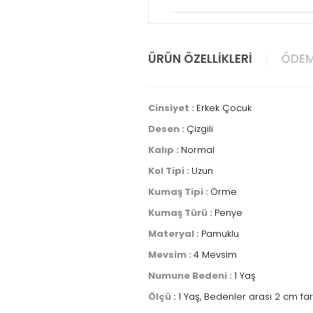
ÜRÜN ÖZELLIKLERI
ÖDEM
Cinsiyet :
Erkek Çocuk
Desen :
Çizgili
Kalıp :
Normal
Kol Tipi :
Uzun
Kumaş Tipi :
Örme
Kumaş Türü :
Penye
Materyal :
Pamuklu
Mevsim :
4 Mevsim
Numune Bedeni :
1 Yaş
Ölçü :
1 Yaş, Bedenler arası 2 cm fa