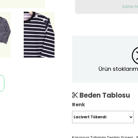
DAHA F
Ürün stoklarım
Beden Tablosu
Renk
Kargoya Tahmini Teslim Süresi
:
A