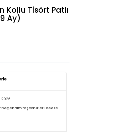
 Kollu Tisört Patlı
(9 Ay)
L
erle
5.2026
k begendım teşekkürler Breeze