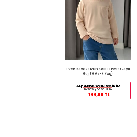
Erkek Bebek Uzun Kollu Tişört Cepli
Bej (9 Ay-3 Yaş)
Sepette %30 İNDİRİM
269,99 TL
188,99 TL