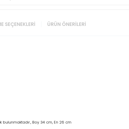
E SEÇENEKLERI
ÜRÜN ÖNERILERI
rk bulunmaktadır., Boy 34 cm, En 26 cm