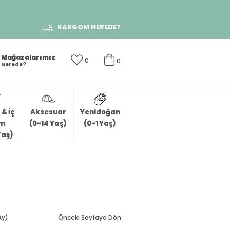
KARGOM NEREDE?
Mağazalarımız
0
0
Nerede?
& İç
Aksesuar
Yenidoğan
im
(0-14 Yaş)
(0-1 Yaş)
Yaş)
Ay)
Önceki Sayfaya Dön