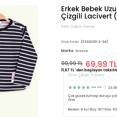
Erkek Bebek Uzun
Çizgili Lacivert 
%100 Cotton-Pamuk
(E3332151.3-34)
Marka
:
Breeze
69,99 T
99,99 TL
11,67 TL
'den başlayan taksitl
Öne Çıkan Yorum
*** ***
23.0
Çok güsek kumaşı duruşu ço
Grıls
Beden: 9 Ay
|
Boy: 167
|
Kilo: 63