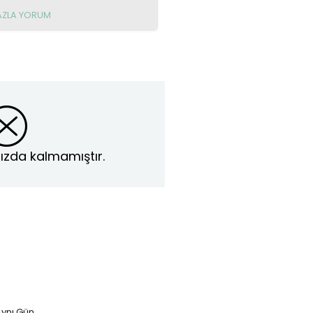
AZLA YORUM
ızda kalmamıştır.
ynı Gün