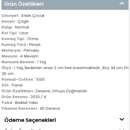
Ürün Özellikleri
Cinsiyet :
Erkek Çocuk
Desen :
Çizgili
Kalıp :
Normal
Kol Tipi :
Uzun
Kumaş Tipi :
Örme
Kumaş Türü :
Penye
Materyal :
Pamuklu
Mevsim :
4 Mevsim
Numune Bedeni :
1 Yaş
Ölçü :
1 Yaş, Bedenler arası 2 cm fark bulunmaktadır., Boy 34 cm, En
26 cm
Pamuk-Cotton :
%100
Stil :
Trend
Ürün Özellikleri :
Desenli, Omuzu Düğmelidir
Ürün Sezonu :
2020 / 4
Yaka :
Bisiklet Yaka
Yıkama Derecesi :
40 Derece
Ödeme Seçenekleri