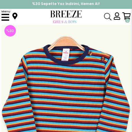
%30 Sepette Yaz İndirimi, Hemen Al!
İndirimlere ek %10 İndirimi Kap, Hemen Üye Ol!
Menu
Anasayfa
Erkek Bebek
Üst Giyim
Uzun Kollu Tişört
Erkek Bebek Uzun Kollu Tişört Patlı Çizgili Karışık Renk (9 Ay)
0
%
30
İndirim