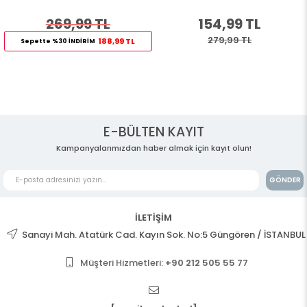
269,99 TL
154,99 TL
279,99 TL
188,99 TL
Sepette %30 İNDİRİM
E-BÜLTEN KAYIT
Kampanyalarımızdan haber almak için kayıt olun!
GÖNDER
İLETİŞİM
Sanayi Mah. Atatürk Cad. Kayın Sok. No:5 Güngören / İSTANBUL
Müşteri Hizmetleri:
+90 212 505 55 77