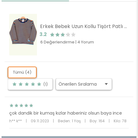
Erkek Bebek Uzun Kollu Tişört Patlı Çizgili Karışık Renk (9 Ay)
3.2
6 Değerlendirme
|
4 Yorum
Tümü (4)
(1)
çok dandik bir kumaş kızlar haberiniz olsun baya ince
h** k**
|
09.11.2023
|
Beden: 1 Yaş
|
Boy: 164
|
Kilo: 78