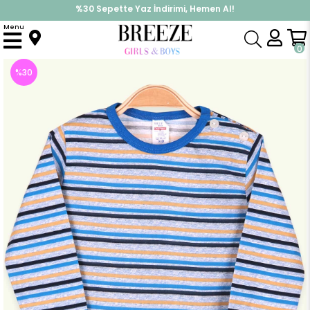
%30 Sepette Yaz İndirimi, Hemen Al!
İndirimlere ek %10 İndirimi Kap, Hemen Üye Ol!
Menu
Anasayfa
Erkek Bebek
Üst Giyim
Uzun Kollu Tişört
Erkek Bebek Uzun Kollu Tişört Patlı Çizgili Mavi (1.5 Yaş)
0
%
30
İndirim