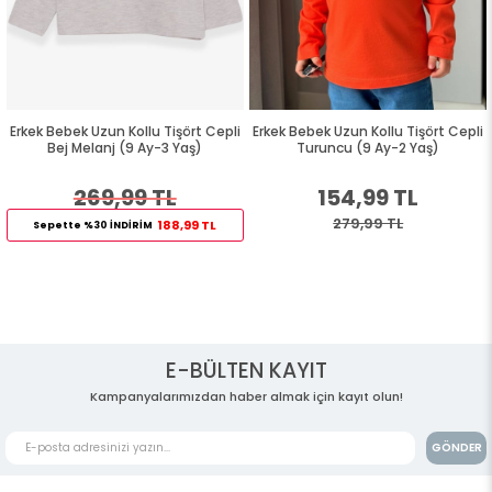
Erkek Bebek Uzun Kollu Tişört Cepli
Erkek Bebek Uzun Kollu Tişört Cepli
Bej Melanj (9 Ay-3 Yaş)
Turuncu (9 Ay-2 Yaş)
269,99 TL
154,99 TL
279,99 TL
188,99 TL
Sepette %30 İNDİRİM
E-BÜLTEN KAYIT
Kampanyalarımızdan haber almak için kayıt olun!
GÖNDER