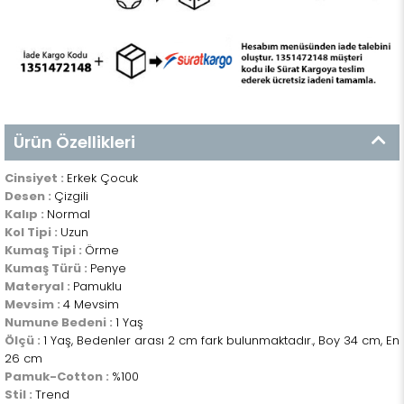
Ürün Özellikleri
Cinsiyet :
Erkek Çocuk
Desen :
Çizgili
Kalıp :
Normal
Kol Tipi :
Uzun
Kumaş Tipi :
Örme
Kumaş Türü :
Penye
Materyal :
Pamuklu
Mevsim :
4 Mevsim
Numune Bedeni :
1 Yaş
Ölçü :
1 Yaş, Bedenler arası 2 cm fark bulunmaktadır., Boy 34 cm, En
26 cm
Pamuk-Cotton :
%100
Stil :
Trend