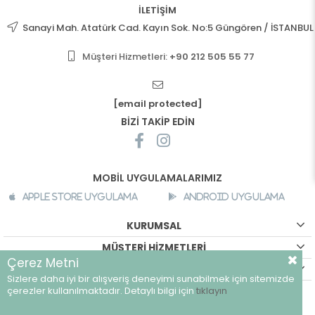
İLETİŞİM
Sanayi Mah. Atatürk Cad. Kayın Sok. No:5 Güngören / İSTANBUL
Müşteri Hizmetleri:
+90 212 505 55 77
[email protected]
BİZİ TAKİP EDİN
MOBİL UYGULAMALARIMIZ
Apple Store Uygulama
Android Uygulama
KURUMSAL
MÜŞTERİ HİZMETLERİ
Çerez Metni
ALIŞVERİŞ BİLGİLERİ
Sizlere daha iyi bir alışveriş deneyimi sunabilmek için sitemizde
©
breeze.com.tr - Tüm hakları saklıdır.
çerezler kullanılmaktadır. Detaylı bilgi için
tıklayın