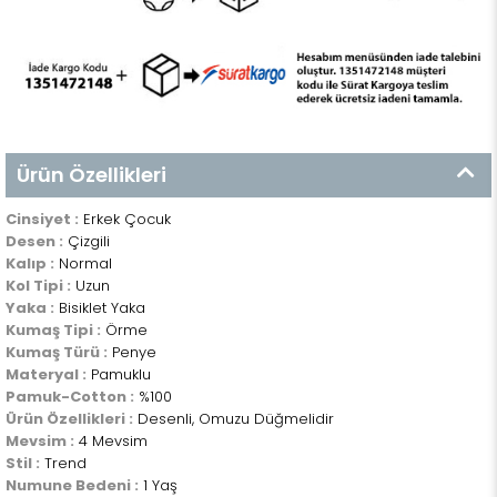
Ürün Özellikleri
Cinsiyet :
Erkek Çocuk
Desen :
Çizgili
Kalıp :
Normal
Kol Tipi :
Uzun
Yaka :
Bisiklet Yaka
Kumaş Tipi :
Örme
Kumaş Türü :
Penye
Materyal :
Pamuklu
Pamuk-Cotton :
%100
Ürün Özellikleri :
Desenli, Omuzu Düğmelidir
Mevsim :
4 Mevsim
Stil :
Trend
Numune Bedeni :
1 Yaş