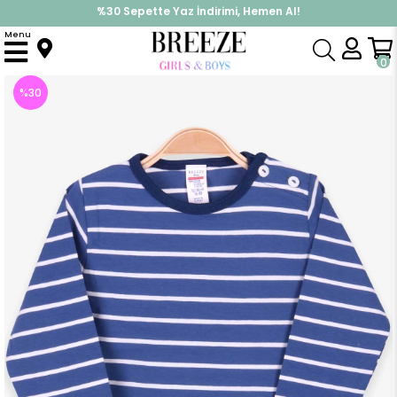
%30 Sepette Yaz İndirimi, Hemen Al!
İndirimlere ek %10 İndirimi Kap, Hemen Üye Ol!
Menu
Anasayfa
Erkek Bebek
Üst Giyim
Uzun Kollu Tişört
Erkek Bebek Uzun Kollu Tişört Patlı Çizgili Mavi (9 Ay)
0
%
30
İndirim