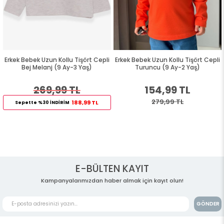
Erkek Bebek Uzun Kollu Tişört Cepli
Erkek Bebek Uzun Kollu Tişört Cepli
Bej Melanj (9 Ay-3 Yaş)
Turuncu (9 Ay-2 Yaş)
269,99 TL
154,99 TL
279,99 TL
188,99 TL
Sepette %30 İNDİRİM
E-BÜLTEN KAYIT
Kampanyalarımızdan haber almak için kayıt olun!
GÖNDER