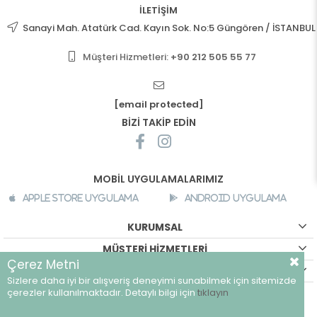
İLETİŞİM
Sanayi Mah. Atatürk Cad. Kayın Sok. No:5 Güngören / İSTANBUL
Müşteri Hizmetleri:
+90 212 505 55 77
[email protected]
BİZİ TAKİP EDİN
MOBİL UYGULAMALARIMIZ
Apple Store Uygulama
Android Uygulama
KURUMSAL
MÜŞTERİ HİZMETLERİ
Çerez Metni
ALIŞVERİŞ BİLGİLERİ
Sizlere daha iyi bir alışveriş deneyimi sunabilmek için sitemizde
©
breeze.com.tr - Tüm hakları saklıdır.
çerezler kullanılmaktadır. Detaylı bilgi için
tıklayın