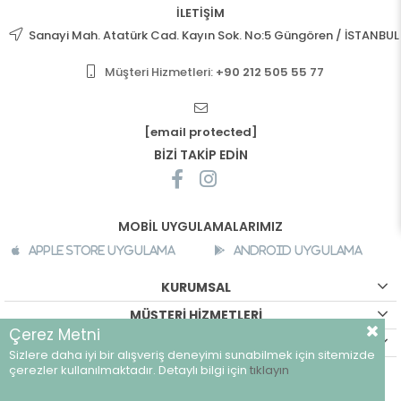
İLETİŞİM
Sanayi Mah. Atatürk Cad. Kayın Sok. No:5 Güngören / İSTANBUL
Müşteri Hizmetleri:
+90 212 505 55 77
[email protected]
BİZİ TAKİP EDİN
MOBİL UYGULAMALARIMIZ
Apple Store Uygulama
Android Uygulama
KURUMSAL
MÜŞTERİ HİZMETLERİ
Çerez Metni
ALIŞVERİŞ BİLGİLERİ
Sizlere daha iyi bir alışveriş deneyimi sunabilmek için sitemizde
©
breeze.com.tr - Tüm hakları saklıdır.
çerezler kullanılmaktadır. Detaylı bilgi için
tıklayın