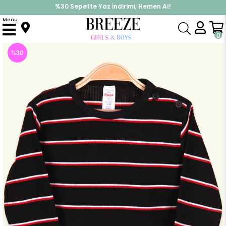
%30 Sepette Yaz İndirimi, Hemen Al!
İndirimlere ek %10 İndirimi Kap, Hemen Üye Ol!
Menu
Anasayfa
Erkek Bebek
Üst Giyim
Uzun Kollu Tişört
Erkek Bebek Uzun Kollu Tişört Patlı Çizgili Siyah (2 Yaş)
0
%
30
İndirim