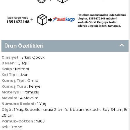
Ürün Özellikleri
Cinsiyet :
Erkek Çocuk
Desen :
Çizgili
Kalıp :
Normal
Kol Tipi :
Uzun
Kumaş Tipi :
Örme
Kumaş Türü :
Penye
Materyal :
Pamuklu
Mevsim :
4 Mevsim
Numune Bedeni :
1 Yaş
Ölçü :
1 Yaş, Bedenler arası 2 cm fark bulunmaktadır., Boy 34 cm, En
26 cm
Pamuk-Cotton :
%100
Stil :
Trend