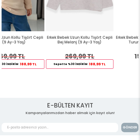
pli
Erkek Bebek Uzun Kollu Tişört Cepli
Erkek Bebek Uzun Kollu Tişört Cep
Bej Melanj (9 Ay-3 Yaş)
Turuncu (9 Ay-2 Yaş)
269,99 TL
154,99 TL
279,99 TL
188,99 TL
Sepette %30 İNDİRİM
E-BÜLTEN KAYIT
Kampanyalarımızdan haber almak için kayıt olun!
GÖNDER