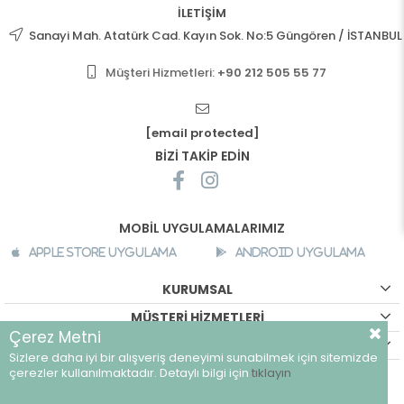
İLETİŞİM
Sanayi Mah. Atatürk Cad. Kayın Sok. No:5 Güngören / İSTANBUL
Müşteri Hizmetleri:
+90 212 505 55 77
[email protected]
BİZİ TAKİP EDİN
MOBİL UYGULAMALARIMIZ
Apple Store Uygulama
Android Uygulama
KURUMSAL
MÜŞTERİ HİZMETLERİ
Çerez Metni
ALIŞVERİŞ BİLGİLERİ
Sizlere daha iyi bir alışveriş deneyimi sunabilmek için sitemizde
©
breeze.com.tr - Tüm hakları saklıdır.
çerezler kullanılmaktadır. Detaylı bilgi için
tıklayın