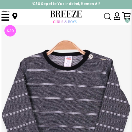
%30 Sepette Yaz İndirimi, Hemen Al!
İndirimlere ek %10 İndirimi Kap, Hemen Üye Ol!
Menu
Anasayfa
Erkek Bebek
Üst Giyim
Uzun Kollu Tişört
Erkek Bebek Uzun Kollu Tisört Patli Çizgili Siyah (9 Ay)
0
%
30
İndirim