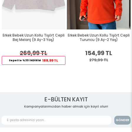
Erkek Bebek Uzun Kollu Tişört Cepli
Erkek Bebek Uzun Kollu Tişört Cepli
Bej Melanj (9 Ay-3 Yaş)
Turuncu (9 Ay-2 Yaş)
269,99 TL
154,99 TL
279,99 TL
188,99 TL
Sepette %30 İNDİRİM
E-BÜLTEN KAYIT
Kampanyalarımızdan haber almak için kayıt olun!
GÖNDER