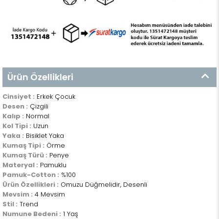
Ürün Özellikleri
Cinsiyet :
Erkek Çocuk
Desen :
Çizgili
Kalıp :
Normal
Kol Tipi :
Uzun
Yaka :
Bisiklet Yaka
Kumaş Tipi :
Örme
Kumaş Türü :
Penye
Materyal :
Pamuklu
Pamuk-Cotton :
%100
Ürün Özellikleri :
Omuzu Düğmelidir, Desenli
Mevsim :
4 Mevsim
Stil :
Trend
Numune Bedeni :
1 Yaş