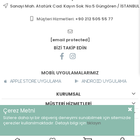
Sanayi Mah. Atatürk Cad. Kayın Sok. No:5 Güngören / İSTANBUL
Müşteri Hizmetleri:
+90 212 505 55 77
[email protected]
BİZİ TAKİP EDİN
MOBİL UYGULAMALARIMIZ
Apple Store Uygulama
Android Uygulama
KURUMSAL
MÜŞTERİ HİZMETLERİ
Çerez Metni
ALIŞVERİŞ BİLGİLERİ
Sizlere daha iyi bir alışveriş deneyimi sunabilmek için sitemizde
©
breeze.com.tr - Tüm hakları saklıdır.
çerezler kullanılmaktadır. Detaylı bilgi için
tıklayın