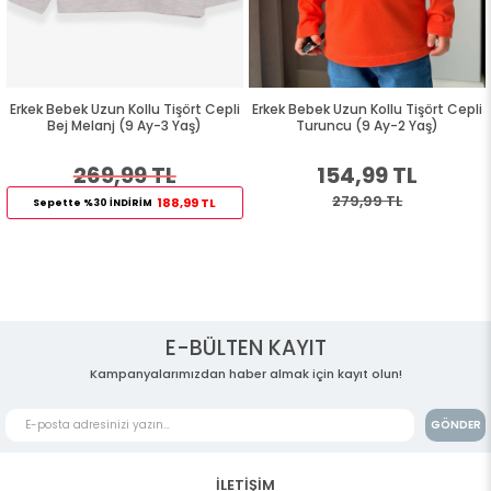
Erkek Bebek Uzun Kollu Tişört Cepli
Erkek Bebek Uzun Kollu Tişört Cepli
Bej Melanj (9 Ay-3 Yaş)
Turuncu (9 Ay-2 Yaş)
269,99 TL
154,99 TL
279,99 TL
188,99 TL
Sepette %30 İNDİRİM
E-BÜLTEN KAYIT
Kampanyalarımızdan haber almak için kayıt olun!
GÖNDER
İLETİŞİM