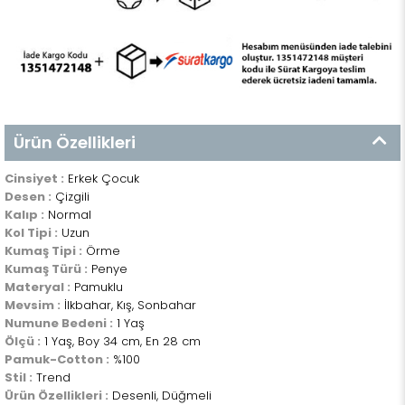
Ürün Özellikleri
Cinsiyet :
Erkek Çocuk
Desen :
Çizgili
Kalıp :
Normal
Kol Tipi :
Uzun
Kumaş Tipi :
Örme
Kumaş Türü :
Penye
Materyal :
Pamuklu
Mevsim :
İlkbahar, Kış, Sonbahar
Numune Bedeni :
1 Yaş
Ölçü :
1 Yaş, Boy 34 cm, En 28 cm
Pamuk-Cotton :
%100
Stil :
Trend
Ürün Özellikleri :
Desenli, Düğmeli