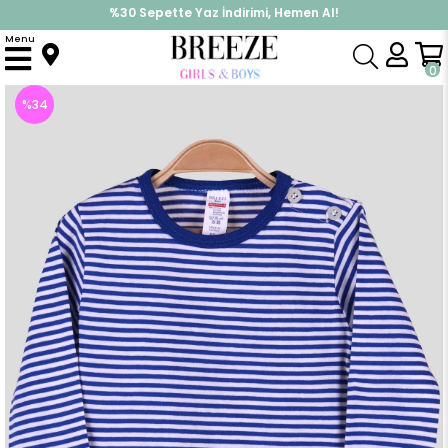
%30 Sepette Yaz İndirimi, Hemen Al!
İndirimlere ek %10 İndirimi Kap, Hemen Üye Ol!
Menu
Anasayfa
Erkek Bebek
Üst Giyim
Uzun Kollu Tişört
Erkek Bebek Uzun Kollu Tişört Patlı Çizgili Mavi (9 Ay)
0
%
34
İndirim