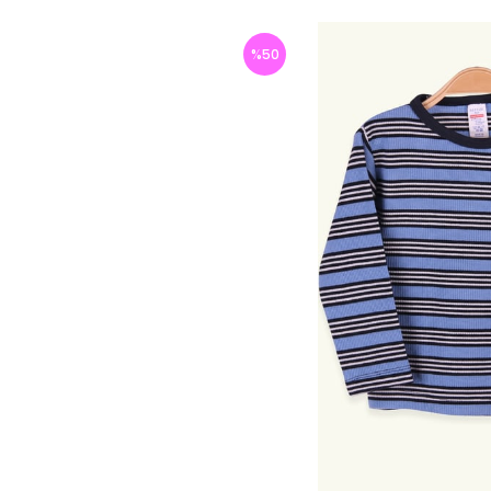
%
50
İndirim