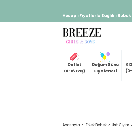
Hesaplı Fiyatlarla Sağlıklı Bebek
Kı
Outlet
Doğum Günü
(0-
(0-16 Yaş)
Kıyafetleri
Anasayfa
Erkek Bebek
Üst Giyim