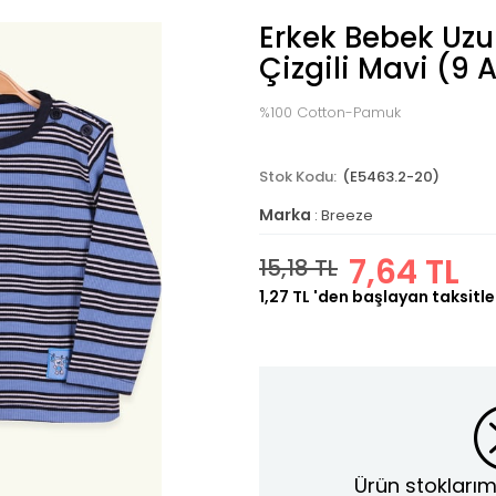
Erkek Bebek Uzun
Çizgili Mavi (9 
%100 Cotton-Pamuk
(E5463.2-20)
Marka
:
Breeze
7,64 TL
15,18 TL
1,27 TL
'den başlayan taksitle
Ürün stoklarım