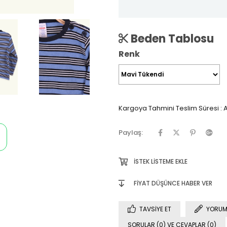
Beden Tablosu
Renk
Kargoya Tahmini Teslim Süresi
:
A
Paylaş:
İSTEK LISTEME EKLE
FIYAT DÜŞÜNCE HABER VER
TAVSIYE ET
YORUM
SORULAR (0) VE CEVAPLAR (0)