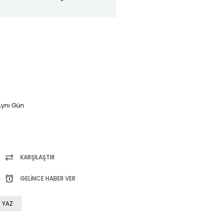
ynı Gün
KARŞILAŞTIR
GELINCE HABER VER
 YAZ