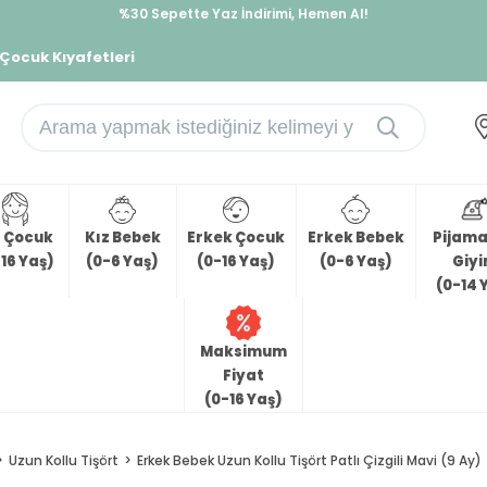
İndirimlere ek %10 İndirimi Kap, Hemen Üye Ol!
%30 Sepette Yaz İndirimi, Hemen Al!
 Çocuk Kıyafetleri
z Çocuk
Kız Bebek
Erkek Çocuk
Erkek Bebek
Pijama 
16 Yaş)
(0-6 Yaş)
(0-16 Yaş)
(0-6 Yaş)
Giy
(0-14 
Maksimum
Fiyat
(0-16 Yaş)
Uzun Kollu Tişört
Erkek Bebek Uzun Kollu Tişört Patlı Çizgili Mavi (9 Ay)