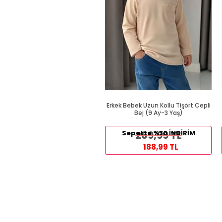
Erkek Bebek Uzun Kollu Tişört Cepli
Bej (9 Ay-3 Yaş)
Sepette %30 İNDİRİM
269,99 TL
188,99 TL