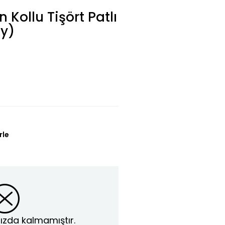
 Kollu Tişört Patlı
Ay)
rle
ızda kalmamıştır.