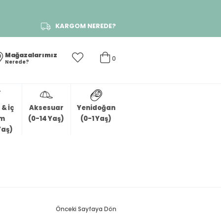
KARGOM NEREDE?
Mağazalarımız
0
Nerede?
& İç
Aksesuar
Yenidoğan
im
(0-14 Yaş)
(0-1 Yaş)
Yaş)
Önceki Sayfaya Dön