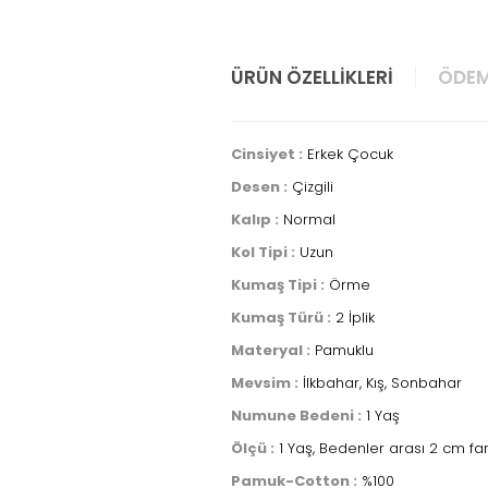
ÜRÜN ÖZELLIKLERI
ÖDEM
Cinsiyet :
Erkek Çocuk
Desen :
Çizgili
Kalıp :
Normal
Kol Tipi :
Uzun
Kumaş Tipi :
Örme
Kumaş Türü :
2 İplik
Materyal :
Pamuklu
Mevsim :
İlkbahar, Kış, Sonbahar
Numune Bedeni :
1 Yaş
Ölçü :
1 Yaş, Bedenler arası 2 cm fa
Pamuk-Cotton :
%100