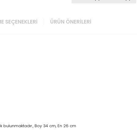
E SEÇENEKLERI
ÜRÜN ÖNERILERI
rk bulunmaktadır., Boy 34 cm, En 26 cm