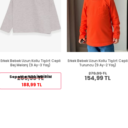
Erkek Bebek Uzun Kollu Tişört Cepli
Erkek Bebek Uzun Kollu Tişört Cepli
Bej Melanj (9 Ay-3 Yaş)
Turuncu (9 Ay-2 Yaş)
279,99 TL
Sepette %30 İNDİRİM
269,99 TL
154,99 TL
188,99 TL