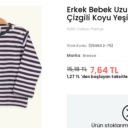
Erkek Bebek Uzun
Çizgili Koyu Yeşi
%100 Cotton-Pamuk
(E5463.2-75)
Marka
:
Breeze
7,64 TL
15,18 TL
1,27 TL
'den başlayan taksitle
Ürün stoklarım