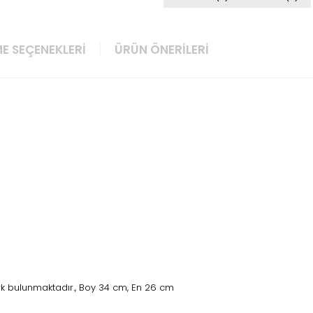
E SEÇENEKLERI
ÜRÜN ÖNERILERI
rk bulunmaktadır., Boy 34 cm, En 26 cm