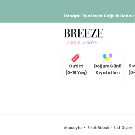
Hesaplı Fiyatlarla Sağlıklı Bebek
Kı
Outlet
Doğum Günü
(0-
(0-16 Yaş)
Kıyafetleri
Anasayfa
Erkek Bebek
Üst Giyim