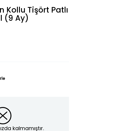
 Kollu Tişört Patlı
l (9 Ay)
rle
ızda kalmamıştır.