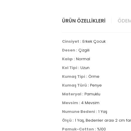
ÜRÜN ÖZELLIKLERI
ÖDEM
Cinsiyet :
Erkek Çocuk
Desen :
Çizgili
Kalıp :
Normal
Kol Tipi :
Uzun
Kumaş Tipi :
Örme
Kumaş Türü :
Penye
Materyal :
Pamuklu
Mevsim :
4 Mevsim
Numune Bedeni :
1 Yaş
Ölçü :
1 Yaş, Bedenler arası 2 cm fa
Pamuk-Cotton :
%100