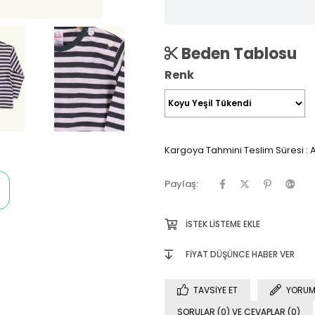
Beden Tablosu
Renk
Kargoya Tahmini Teslim Süresi
:
A
Paylaş:
İSTEK LISTEME EKLE
FIYAT DÜŞÜNCE HABER VER
TAVSIYE ET
YORUM
SORULAR (0) VE CEVAPLAR (0)