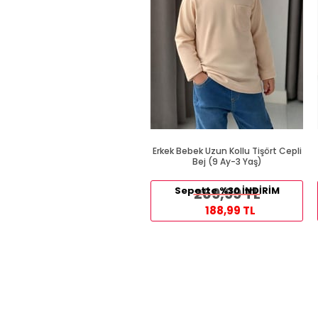
Erkek Bebek Uzun Kollu Tişört Cepli
Bej (9 Ay-3 Yaş)
Sepette %30 İNDİRİM
269,99 TL
188,99 TL