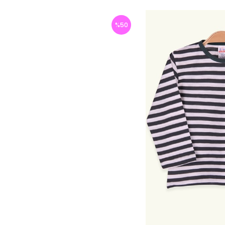
%
50
İndirim