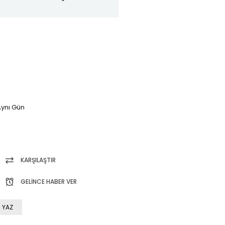
ynı Gün
KARŞILAŞTIR
GELINCE HABER VER
 YAZ