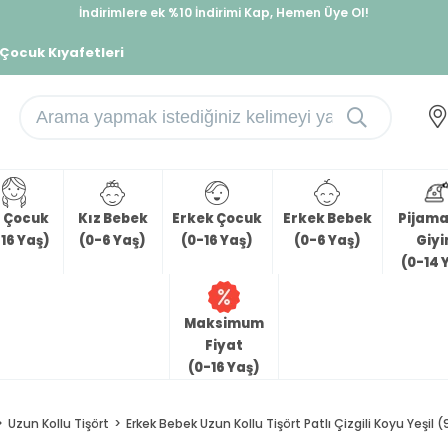
İndirimlere ek %10 İndirimi Kap, Hemen Üye Ol!
%30 Sepette Yaz İndirimi, Hemen Al!
 Çocuk Kıyafetleri
z Çocuk
Kız Bebek
Erkek Çocuk
Erkek Bebek
Pijama 
16 Yaş)
(0-6 Yaş)
(0-16 Yaş)
(0-6 Yaş)
Giy
(0-14 
Maksimum
Fiyat
(0-16 Yaş)
Uzun Kollu Tişört
Erkek Bebek Uzun Kollu Tişört Patlı Çizgili Koyu Yeşil (