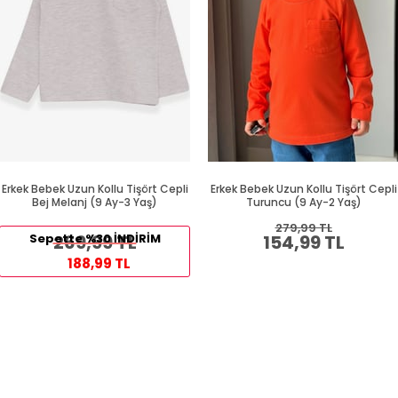
Erkek Bebek Uzun Kollu Tişört Cepli
Erkek Bebek Uzun Kollu Tişört Cepli
Bej Melanj (9 Ay-3 Yaş)
Turuncu (9 Ay-2 Yaş)
279,99 TL
Sepette %30 İNDİRİM
269,99 TL
154,99 TL
188,99 TL