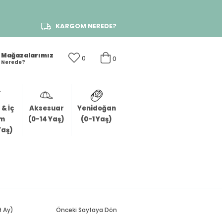
KARGOM NEREDE?
Mağazalarımız
0
0
Nerede?
& İç
Aksesuar
Yenidoğan
im
(0-14 Yaş)
(0-1 Yaş)
Yaş)
9 Ay)
Önceki Sayfaya Dön