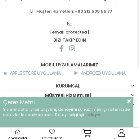
Müşteri Hizmetleri:
+90 212 505 55 77
[email protected]
BİZİ TAKİP EDİN
MOBİL UYGULAMALARIMIZ
Apple Store Uygulama
Android Uygulama
KURUMSAL
MÜŞTERİ HİZMETLERİ
Çerez Metni
ALIŞVERİŞ BİLGİLERİ
Sizlere daha iyi bir alışveriş deneyimi sunabilmek için sitemizde
©
breeze.com.tr - Tüm hakları saklıdır.
çerezler kullanılmaktadır. Detaylı bilgi için
tıklayın
Anasayfa
Favorilerim