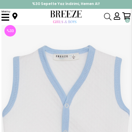
%30 Sepette Yaz İndirimi, Hemen Al!
İndirimlere ek %10 İndirimi Kap, Hemen Üye Ol!
Menu
Anasayfa
Erkek Bebek
Üst Giyim
Yelek
Erkek Bebek Yelek Çıtçıtlı Beyaz (6 Ay)
0
%
33
İndirim