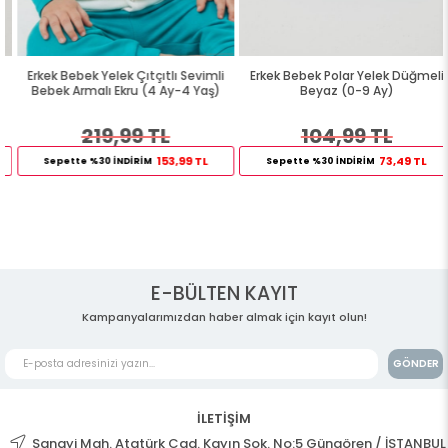
Erkek Bebek Yelek Çıtçıtlı Sevimli
Erkek Bebek Polar Yelek Düğmeli
Bebek Armalı Ekru (4 Ay-4 Yaş)
Beyaz (0-9 Ay)
219,99 TL
104,99 TL
153,99 TL
73,49 TL
Sepette %30 İNDİRİM
Sepette %30 İNDİRİM
E-BÜLTEN KAYIT
Kampanyalarımızdan haber almak için kayıt olun!
GÖNDER
İLETİŞİM
Sanayi Mah. Atatürk Cad. Kayın Sok. No:5 Güngören / İSTANBUL