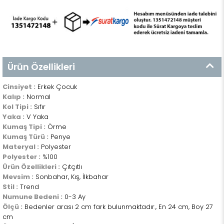
Ürün Özellikleri
Cinsiyet :
Erkek Çocuk
Kalıp :
Normal
Kol Tipi :
Sıfır
Yaka :
V Yaka
Kumaş Tipi :
Örme
Kumaş Türü :
Penye
Materyal :
Polyester
Polyester :
%100
Ürün Özellikleri :
Çıtçıtlı
Mevsim :
Sonbahar, Kış, İlkbahar
Stil :
Trend
Numune Bedeni :
0-3 Ay
Ölçü :
Bedenler arası 2 cm fark bulunmaktadır., En 24 cm, Boy 27
cm