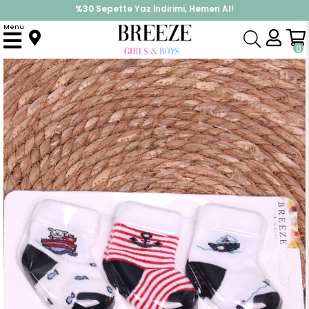
%30 Sepette Yaz İndirimi, Hemen Al!
İndirimlere ek %10 İndirimi Kap, Hemen Üye Ol!
Menu
Anasayfa
Aksesuar
Çorap
Erkek Bebek Yenidoğan Çorap 3 lü Deniz Temalı Karışık Renk
0