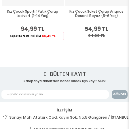
Kız Çocuk Sportif Patik Çorap
Kız Çocuk Soket Çorap Ananas
Lacivert (1-14 Yaş)
Desenli Beyaz (5-6 Yaş)
94,99 TL
54,99 TL
94,99 TL
66,49 TL
Sepette %30 İNDİRİM
E-BÜLTEN KAYIT
Kampanyalarımızdan haber almak için kayıt olun!
GÖNDER
İLETİŞİM
Sanayi Mah. Atatürk Cad. Kayın Sok. No:5 Güngören / İSTANBUL