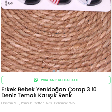
WHATSAPP DESTEK HATTI
Erkek Bebek Yenidoğan Çorap 3 lü
Deniz Temalı Karışık Renk
Elastan %3 , Pamuk-Cotton %70 , Poliamid %27