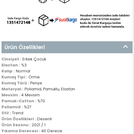
Ürün Özellikleri
Cinsiyet :
Erkek Çocuk
Elastan :
%3
Kalıp :
Normal
Kumaş Tipi :
Örme
Kumaş Türü :
Penye
Materyal :
Poliamid, Pamuklu, Elastan
Mevsim :
4 Mevsim
Pamuk-Cotton :
%70
Poliamid :
%27
Stil :
Trend
Ürün Özellikleri :
Desenli
Ürün Sezonu :
2021 / 1
Yıkama Derecesi :
40 Derece