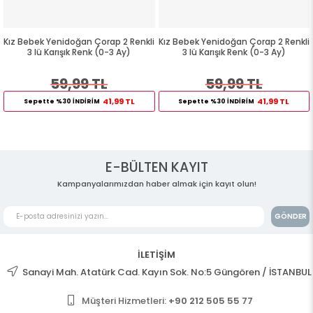
Kız Bebek Yenidoğan Çorap 2 Renkli
Kız Bebek Yenidoğan Çorap 2 Renkli
3 lü Karışık Renk (0-3 Ay)
3 lü Karışık Renk (0-3 Ay)
59,99 TL
59,99 TL
41,99 TL
41,99 TL
Sepette %30 İNDİRİM
Sepette %30 İNDİRİM
E-BÜLTEN KAYIT
Kampanyalarımızdan haber almak için kayıt olun!
GÖNDER
İLETİŞİM
Sanayi Mah. Atatürk Cad. Kayın Sok. No:5 Güngören / İSTANBUL
Müşteri Hizmetleri:
+90 212 505 55 77