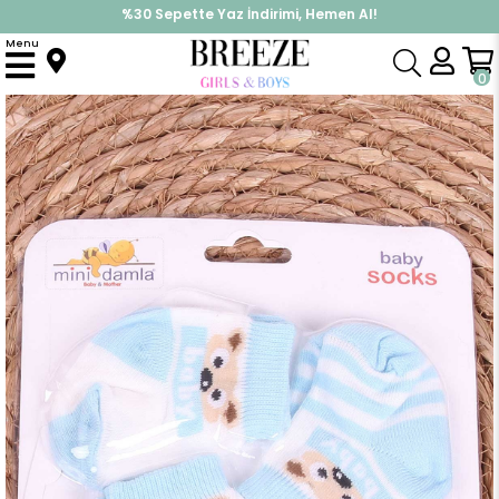
%30 Sepette Yaz İndirimi, Hemen Al!
İndirimlere ek %10 İndirimi Kap, Hemen Üye Ol!
Menu
Anasayfa
Yenidoğan
Yenidoğan Çorap
Erkek Bebek Yenidoğan Çorap Ayıcıklı Desenli 3 lü Açık Mavi (0-3 Ay)
0