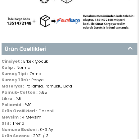
Ürün Özellikleri
Cinsiyet :
Erkek Çocuk
Kalıp :
Normal
Kumaş Tipi :
Örme
Kumaş Türü :
Penye
Materyal :
Poliamid, Pamuklu, Likra
Pamuk-Cotton :
%85
Likra :
%5
Poliamid :
%10
Ürün Özellikleri :
Desenli
Mevsim :
4 Mevsim
Stil :
Trend
Numune Bedeni :
0-3 Ay
Ürün Sezonu :
2021 / 3