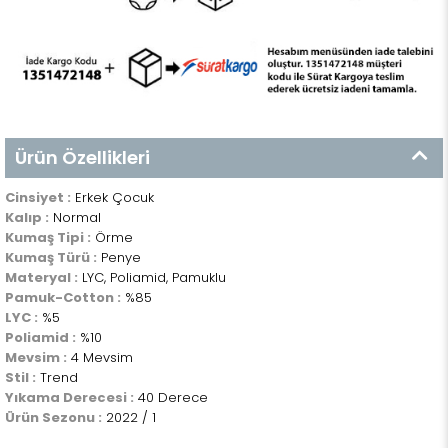
Ürün Özellikleri
Cinsiyet :
Erkek Çocuk
Kalıp :
Normal
Kumaş Tipi :
Örme
Kumaş Türü :
Penye
Materyal :
LYC, Poliamid, Pamuklu
Pamuk-Cotton :
%85
LYC :
%5
Poliamid :
%10
Mevsim :
4 Mevsim
Stil :
Trend
Yıkama Derecesi :
40 Derece
Ürün Sezonu :
2022 / 1