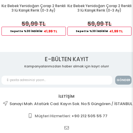
Kız Bebek Yenidoğan Çorap 2 Renkli
Kız Bebek Yenidoğan Çorap 2 Renkli
3 lü Karışık Renk (0-3 Ay)
3 lü Karışık Renk (0-3 Ay)
59,99 TL
59,99 TL
41,99 TL
41,99 TL
Sepette %30 İNDİRİM
Sepette %30 İNDİRİM
E-BÜLTEN KAYIT
Kampanyalarımızdan haber almak için kayıt olun!
GÖNDER
İLETİŞİM
Sanayi Mah. Atatürk Cad. Kayın Sok. No:5 Güngören / İSTANBUL
Müşteri Hizmetleri:
+90 212 505 55 77