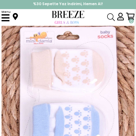
%30 Sepette Yaz İndirimi, Hemen Al!
İndirimlere ek %10 İndirimi Kap, Hemen Üye Ol!
Menu
Anasayfa
Yenidoğan
Yenidoğan Çorap
Erkek Bebek Yenidoğan Çorap Kaymaz Taban Karışık Renk (Standart)
0