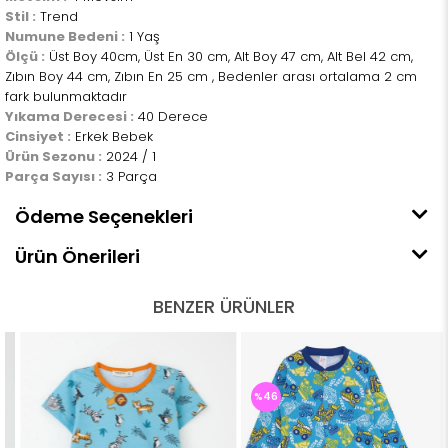
Stil :
Trend
Numune Bedeni :
1 Yaş
Ölçü :
Üst Boy 40cm, Üst En 30 cm, Alt Boy 47 cm, Alt Bel 42 cm,
Zıbın Boy 44 cm, Zıbın En 25 cm , Bedenler arası ortalama 2 cm
fark bulunmaktadır
Yıkama Derecesi :
40 Derece
Cinsiyet :
Erkek Bebek
Ürün Sezonu :
2024 / 1
Parça Sayısı :
3 Parça
Ödeme Seçenekleri
Ürün Önerileri
BENZER ÜRÜNLER
%46