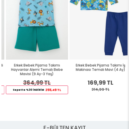
Erkek Bebek Pijama Takımı
Erkek Bebek Pijama Takımı İş
Hayvanlar Alemi Temalı Bebe
Makinası Temalı Mavi (4 Ay)
Mavisi (9 Ay-3 Yaş)
364,99 TL
169,99 TL
314,99 TL
255,49 TL
Sepette %30 İNDİRİM
E-BÜLTEN KAYIT