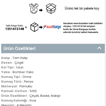
Ürün Özellikleri
Kalıp :
Tam Kalıp
Desen :
Çizgili
Kol Tipi :
Uzun
Yaka :
Bomber Yaka
Kumaş Tipi :
Örme
Kumaş Türü :
Penye
Materyal :
Pamuklu
Pamuk-Cotton :
%100
Ürün Özellikleri :
Çıtçıtlı, Baskılı, Nakışlı
Kumaş Kalınlığı :
İnce
Mevsim :
4 Mevsim