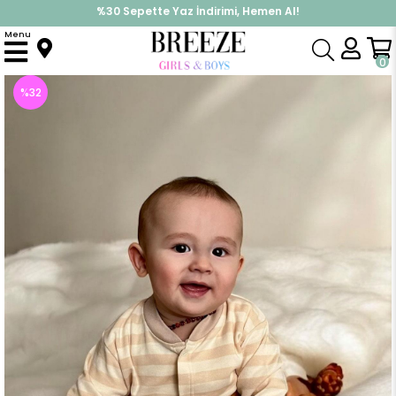
%30 Sepette Yaz İndirimi, Hemen Al!
İndirimlere ek %10 İndirimi Kap, Hemen Üye Ol!
Menu
Anasayfa
Pijama & İç Giyim
ERKEK
Pijama Takımı
Erkek Bebek Zıbınlı 3 lü Takım Sevimli Dalmaçyalı Gözlüklü Köpekçik Nakışlı Krem (6 Ay)
0
%
32
İndirim