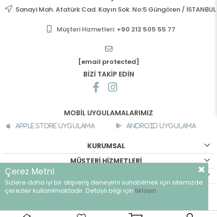
Sanayi Mah. Atatürk Cad. Kayın Sok. No:5 Güngören / İSTANBUL
Müşteri Hizmetleri:
+90 212 505 55 77
[email protected]
BİZİ TAKİP EDİN
MOBİL UYGULAMALARIMIZ
Apple Store Uygulama
Android Uygulama
KURUMSAL
MÜŞTERİ HİZMETLERİ
Çerez Metni
ALIŞVERİŞ BİLGİLERİ
Sizlere daha iyi bir alışveriş deneyimi sunabilmek için sitemizde
©
breeze.com.tr - Tüm hakları saklıdır.
çerezler kullanılmaktadır. Detaylı bilgi için
tıklayın