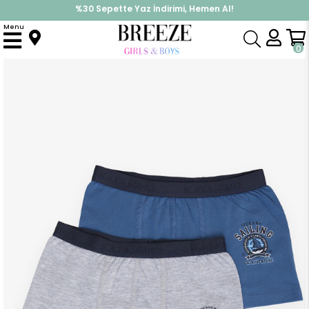
%30 Sepette Yaz İndirimi, Hemen Al!
İndirimlere ek %10 İndirimi Kap, Hemen Üye Ol!
Menu
Anasayfa
Pijama & İç Giyim
ERKEK
İç Giyim
Erkek Çocuk 2 li Boxer Deniz Temalı Karışık Renk (1-2 Yaş)
0