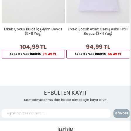
Erkek Çocuk Külot İç Giyim Beyaz
Erkek Çocuk Atlet Geniş Askılı Fitilli
(5-11 Yaş)
Beyaz (3-11 Yaş)
104,99 TL
94,99 TL
73,49 TL
66,49 TL
Sepette %30 İNDİRİM
Sepette %30 İNDİRİM
E-BÜLTEN KAYIT
Kampanyalarımızdan haber almak için kayıt olun!
GÖNDER
İLETİŞİM