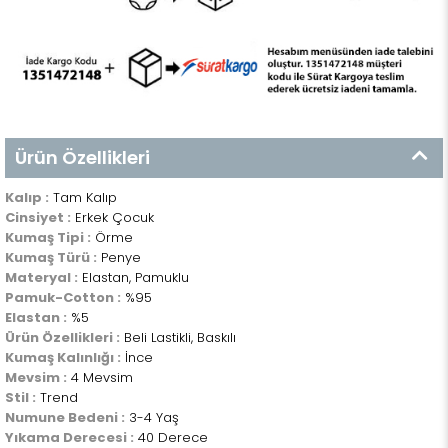
Ürün Özellikleri
Kalıp :
Tam Kalıp
Cinsiyet :
Erkek Çocuk
Kumaş Tipi :
Örme
Kumaş Türü :
Penye
Materyal :
Elastan, Pamuklu
Pamuk-Cotton :
%95
Elastan :
%5
Ürün Özellikleri :
Beli Lastikli, Baskılı
Kumaş Kalınlığı :
İnce
Mevsim :
4 Mevsim
Stil :
Trend
Numune Bedeni :
3-4 Yaş
Yıkama Derecesi :
40 Derece