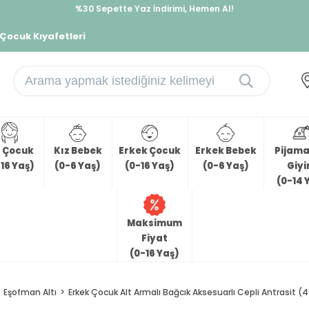
%30 Sepette Yaz İndirimi, Hemen Al!
İndirimlere ek %10 İndirimi Kap, Hemen Üye Ol!
 Çocuk Kıyafetleri
z Çocuk
Kız Bebek
Erkek Çocuk
Erkek Bebek
Pijama 
16 Yaş)
(0-6 Yaş)
(0-16 Yaş)
(0-6 Yaş)
Giy
(0-14 
Maksimum
Fiyat
(0-16 Yaş)
Eşofman Altı
Erkek Çocuk Alt Armalı Bağcık Aksesuarlı Cepli Antrasit (4