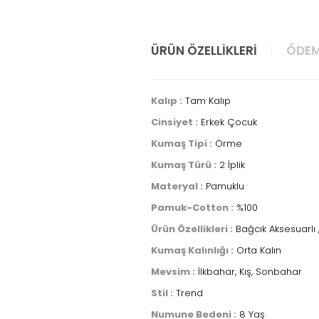
ÜRÜN ÖZELLIKLERI
ÖDEM
Kalıp :
Tam Kalıp
Cinsiyet :
Erkek Çocuk
Kumaş Tipi :
Örme
Kumaş Türü :
2 İplik
Materyal :
Pamuklu
Pamuk-Cotton :
%100
Ürün Özellikleri :
Bağcık Aksesuarlı , C
Kumaş Kalınlığı :
Orta Kalın
Mevsim :
İlkbahar, Kış, Sonbahar
Stil :
Trend
Numune Bedeni :
8 Yaş