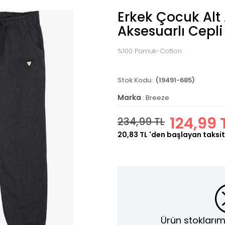
Erkek Çocuk Alt
Aksesuarlı Cepli
%100 Pamuk-Cotton
(19491-685)
Marka
:
Breeze
124,99 
234,99 TL
20,83 TL
'den başlayan taksit
Ürün stoklarım