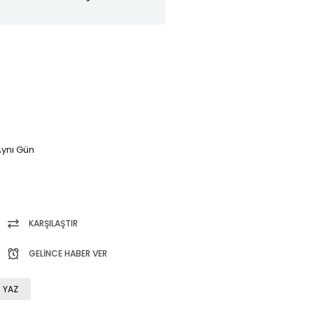
ynı Gün
KARŞILAŞTIR
GELINCE HABER VER
 YAZ