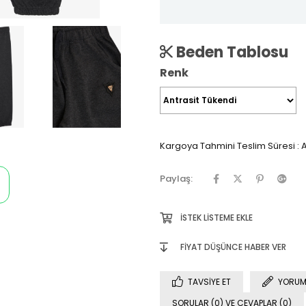
Beden Tablosu
Renk
Kargoya Tahmini Teslim Süresi
:
A
Paylaş:
İSTEK LISTEME EKLE
FIYAT DÜŞÜNCE HABER VER
TAVSIYE ET
YORUM
SORULAR (0) VE CEVAPLAR (0)