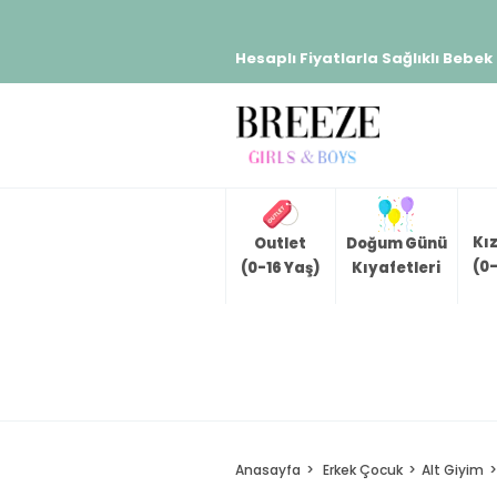
Hesaplı Fiyatlarla Sağlıklı Bebek
Kı
Outlet
Doğum Günü
(0-
(0-16 Yaş)
Kıyafetleri
Anasayfa
Erkek Çocuk
Alt Giyim