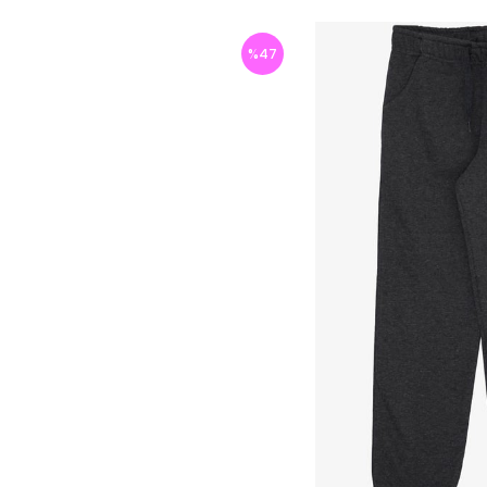
%
47
İndirim