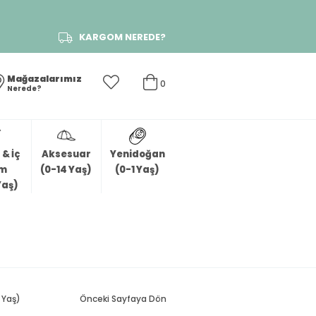
KARGOM NEREDE?
Mağazalarımız
0
Nerede?
& İç
Aksesuar
Yenidoğan
im
(0-14 Yaş)
(0-1 Yaş)
Yaş)
 Yaş)
Önceki Sayfaya Dön