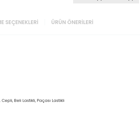
E SEÇENEKLERI
ÜRÜN ÖNERILERI
epli, Beli Lastikli, Paçası Lastikli