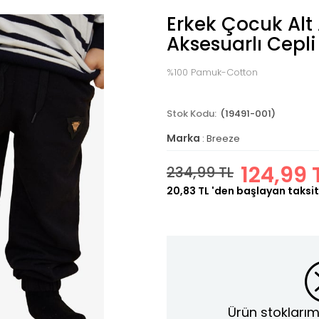
Erkek Çocuk Alt
Aksesuarlı Cepli
%100 Pamuk-Cotton
(19491-001)
Marka
:
Breeze
124,99 
234,99 TL
20,83 TL
'den başlayan taksit
Ürün stoklarım