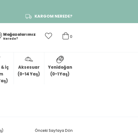
KARGOM NEREDE?
Mağazalarımız
0
Nerede?
& İç
Aksesuar
Yenidoğan
im
(0-14 Yaş)
(0-1 Yaş)
Yaş)
ş)
Önceki Sayfaya Dön