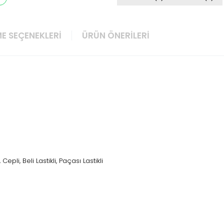
E SEÇENEKLERI
ÜRÜN ÖNERILERI
epli, Beli Lastikli, Paçası Lastikli