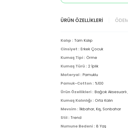
ÜRÜN ÖZELLIKLERI
ÖDEM
Kalıp :
Tam Kalıp
Cinsiyet :
Erkek Çocuk
Kumaş Tipi :
Örme
Kumaş Türü :
2 İplik
Materyal :
Pamuklu
Pamuk-Cotton :
%100
Ürün Özellikleri :
Bağcık Aksesuarlı , C
Kumaş Kalınlığı :
Orta Kalın
Mevsim :
İlkbahar, Kış, Sonbahar
Stil :
Trend
Numune Bedeni :
8 Yaş