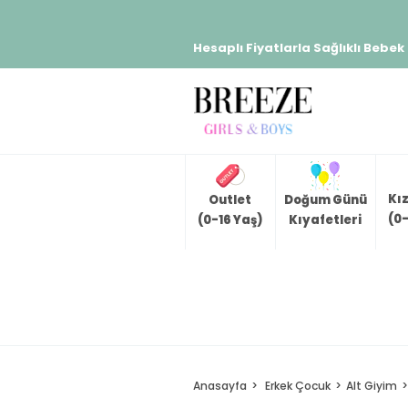
Hesaplı Fiyatlarla Sağlıklı Bebek
Kı
Outlet
Doğum Günü
(0-
(0-16 Yaş)
Kıyafetleri
Anasayfa
Erkek Çocuk
Alt Giyim