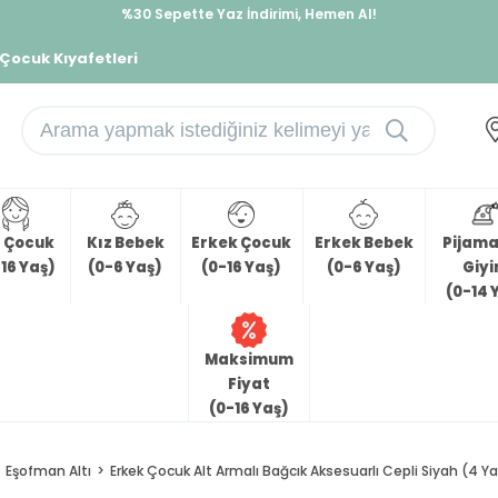
%30 Sepette Yaz İndirimi, Hemen Al!
İndirimlere ek %10 İndirimi Kap, Hemen Üye Ol!
 Çocuk Kıyafetleri
z Çocuk
Kız Bebek
Erkek Çocuk
Erkek Bebek
Pijama 
16 Yaş)
(0-6 Yaş)
(0-16 Yaş)
(0-6 Yaş)
Giy
(0-14 
Maksimum
Fiyat
(0-16 Yaş)
Eşofman Altı
Erkek Çocuk Alt Armalı Bağcık Aksesuarlı Cepli Siyah (4 Ya