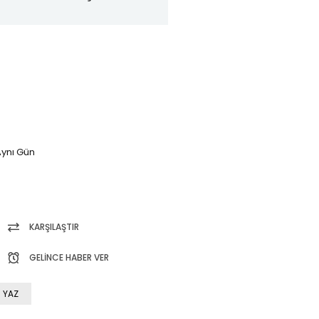
ynı Gün
KARŞILAŞTIR
GELINCE HABER VER
 YAZ