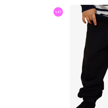
%
47
İndirim