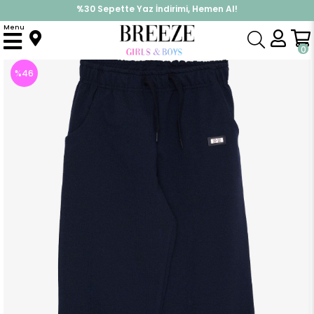
%30 Sepette Yaz İndirimi, Hemen Al!
İndirimlere ek %10 İndirimi Kap, Hemen Üye Ol!
Menu
Anasayfa
Erkek Çocuk
Alt Giyim
Eşofman Altı
Erkek Çocuk Alt Armalı Bağcık Aksesuarlı Paçası Lastikli Lacivert (5 Yaş)
0
%
46
İndirim