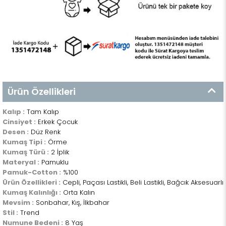
Ürün Özellikleri
Kalıp :
Tam Kalıp
Cinsiyet :
Erkek Çocuk
Desen :
Düz Renk
Kumaş Tipi :
Örme
Kumaş Türü :
2 İplik
Materyal :
Pamuklu
Pamuk-Cotton :
%100
Ürün Özellikleri :
Cepli, Paçası Lastikli, Beli Lastikli, Bağcık Aksesuarlı
Kumaş Kalınlığı :
Orta Kalın
Mevsim :
Sonbahar, Kış, İlkbahar
Stil :
Trend
Numune Bedeni :
8 Yaş