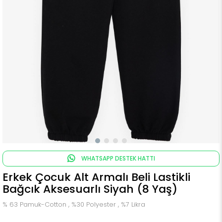
WHATSAPP DESTEK HATTI
Erkek Çocuk Alt Armalı Beli Lastikli
Bağcık Aksesuarlı Siyah (8 Yaş)
% 63 Pamuk-Cotton , %30 Polyester , %7 Likra