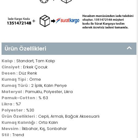
Ürün Özellikleri
Kalıp :
Standart, Tam Kalıp
Cinsiyet :
Erkek Çocuk
Desen :
Düz Renk
Kumaş Tipi :
Örme
Kumaş Türü :
2 İplik, Kalın Penye
Materyal :
Pamuklu, Polyester, Likra
Pamuk-Cotton :
% 63
Likra :
%7
Polyester :
%30
Ürün Özellikleri :
Cepli, Armalı, Bağcık Aksesuarlı
Kumaş Kalınlığı :
Orta Kalın
Mevsim :
İlkbahar, Kış, Sonbahar
Stil :
Trend