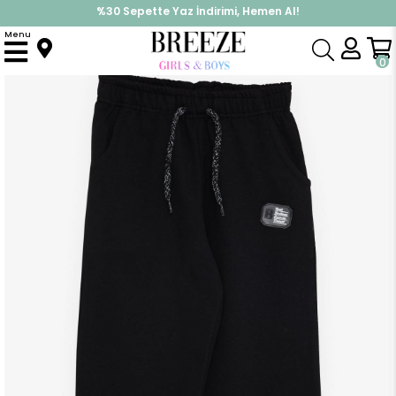
%30 Sepette Yaz İndirimi, Hemen Al!
İndirimlere ek %10 İndirimi Kap, Hemen Üye Ol!
Menu
Anasayfa
Erkek Çocuk
Alt Giyim
Eşofman Altı
Erkek Çocuk Alt Armalı Beli Lastikli Bağcık Aksesuarlı Siyah (8 Yaş)
0