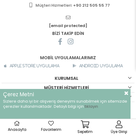
Müşteri Hizmetleri:
+90 212 505 55 77
[email protected]
BİZİ TAKİP EDİN
MOBİL UYGULAMALARIMIZ
Apple Store Uygulama
Android Uygulama
KURUMSAL
MÜŞTERİ HİZMETLERİ
Çerez Metni
ALIŞVERİŞ BİLGİLERİ
Sizlere daha iyi bir alışveriş deneyimi sunabilmek için sitemizde
çerezler kullanılmaktadır. Detaylı bilgi için
tıklayın
©
breeze.com.tr - Tüm hakları saklıdır.
Anasayfa
Favorilerim
Sepetim
Üye Girişi