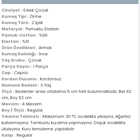
Cinsiyet :
Erkek Çocuk
Kumaş Tipi :
Örme
Kumaş Türü :
2 İplik
Materyal :
Pamuklu, Elastan
Pamuk-Cotton :
%90
Elastan :
%10
Ürün Özellikleri :
Armalı
Kumaş Kalınlığı :
İnce
Yaş Grubu :
Çocuk
Parça Sayısı :
1 Parça
Cep :
Cepsiz
Kordon Durumu :
Kordonsuz
Numune Bedeni :
3 Yaş
Ölçü :
Bedenler arası ortalama 5 cm fark bulunmaktadır, Bel 42
cm, Boy 52 cm
Mevsim :
4 Mevsim
Boy / Ölçü :
Regular
Yıkama Talimatı :
Maksimum 30 °C sıcaklıkta yıkayınız. Ağartıcı
kullanmayınız. Tamburlu kurutma yapmayınız. Düşük sıcaklıkta
ütüleyiniz. Kuru temizleme yapılabilir.
Kalıp :
Regular