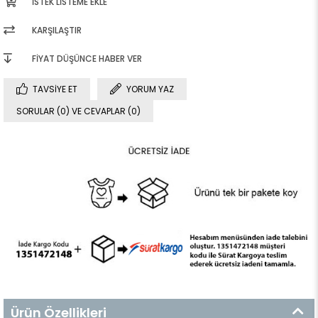
İSTEK LISTEME EKLE
KARŞILAŞTIR
FIYAT DÜŞÜNCE HABER VER
TAVSIYE ET
YORUM YAZ
SORULAR (0) VE CEVAPLAR (0)
Ürün Özellikleri