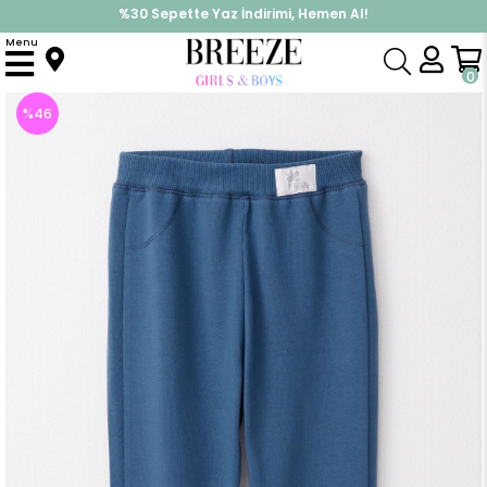
%30 Sepette Yaz İndirimi, Hemen Al!
İndirimlere ek %10 İndirimi Kap, Hemen Üye Ol!
Menu
Anasayfa
Erkek Çocuk
Alt Giyim
Eşofman Altı
Erkek Bebek Alt Bel Kısmı Armalı Karyoka Dikişli İndigo (1 Yaş)
0
%
46
İndirim