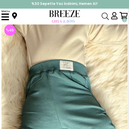
%30 Sepette Yaz İndirimi, Hemen Al!
İndirimlere ek %10 İndirimi Kap, Hemen Üye Ol!
Menu
Anasayfa
Erkek Çocuk
Alt Giyim
Eşofman Altı
Erkek Bebek Alt Bel Kısmı Armalı Karyoka Dikişli Petrol Yeşili (1-1.5 Yaş)
0
%
46
İndirim