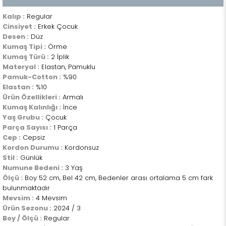
Kalıp :
Regular
Cinsiyet :
Erkek Çocuk
Desen :
Düz
Kumaş Tipi :
Örme
Kumaş Türü :
2 İplik
Materyal :
Elastan, Pamuklu
Pamuk-Cotton :
%90
Elastan :
%10
Ürün Özellikleri :
Armalı
Kumaş Kalınlığı :
İnce
Yaş Grubu :
Çocuk
Parça Sayısı :
1 Parça
Cep :
Cepsiz
Kordon Durumu :
Kordonsuz
Stil :
Günlük
Numune Bedeni :
3 Yaş
Ölçü :
Boy 52 cm, Bel 42 cm, Bedenler arası ortalama 5 cm fark
bulunmaktadır
Mevsim :
4 Mevsim
Ürün Sezonu :
2024 / 3
Boy / Ölçü :
Regular