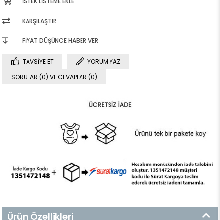
İSTEK LISTEME EKLE
KARŞILAŞTIR
FIYAT DÜŞÜNCE HABER VER
TAVSIYE ET
YORUM YAZ
SORULAR (0) VE CEVAPLAR (0)
Ürün Özellikleri