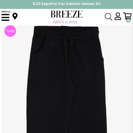
%30 Sepette Yaz İndirimi, Hemen Al!
İndirimlere ek %10 İndirimi Kap, Hemen Üye Ol!
Menu
Anasayfa
Erkek Çocuk
Alt Giyim
Eşofman Altı
Erkek Çocuk Alt Cepli Bağcık Aksesuarlı Siyah (8 Yaş)
0
%
43
İndirim