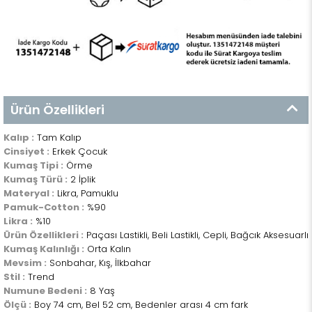
Ürün Özellikleri
Kalıp :
Tam Kalıp
Cinsiyet :
Erkek Çocuk
Kumaş Tipi :
Örme
Kumaş Türü :
2 İplik
Materyal :
Likra, Pamuklu
Pamuk-Cotton :
%90
Likra :
%10
Ürün Özellikleri :
Paçası Lastikli, Beli Lastikli, Cepli, Bağcık Aksesuarlı
Kumaş Kalınlığı :
Orta Kalın
Mevsim :
Sonbahar, Kış, İlkbahar
Stil :
Trend
Numune Bedeni :
8 Yaş
Ölçü :
Boy 74 cm, Bel 52 cm, Bedenler arası 4 cm fark