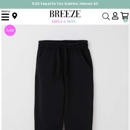
%30 Sepette Yaz İndirimi, Hemen Al!
İndirimlere ek %10 İndirimi Kap, Hemen Üye Ol!
Menu
Anasayfa
Erkek Çocuk
Alt Giyim
Eşofman Altı
Erkek Çocuk Alt Cepli Bağcık Aksesuarlı Siyah (5 Yaş)
0
%
46
İndirim