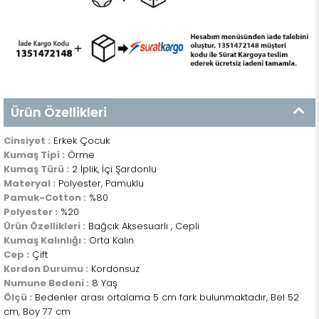
Ürün Özellikleri
Cinsiyet :
Erkek Çocuk
Kumaş Tipi :
Örme
Kumaş Türü :
2 İplik, İçi Şardonlu
Materyal :
Polyester, Pamuklu
Pamuk-Cotton :
%80
Polyester :
%20
Ürün Özellikleri :
Bağcık Aksesuarlı , Cepli
Kumaş Kalınlığı :
Orta Kalın
Cep :
Çift
Kordon Durumu :
Kordonsuz
Numune Bedeni :
8 Yaş
Ölçü :
Bedenler arası ortalama 5 cm fark bulunmaktadır, Bel 52
cm, Boy 77 cm