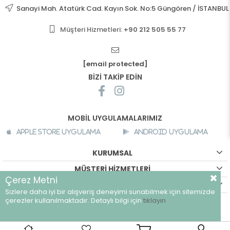
Sanayi Mah. Atatürk Cad. Kayın Sok. No:5 Güngören / İSTANBUL
Müşteri Hizmetleri:
+90 212 505 55 77
[email protected]
BİZİ TAKİP EDİN
MOBİL UYGULAMALARIMIZ
Apple Store Uygulama
Android Uygulama
KURUMSAL
MÜŞTERİ HİZMETLERİ
Çerez Metni
ALIŞVERİŞ BİLGİLERİ
Sizlere daha iyi bir alışveriş deneyimi sunabilmek için sitemizde
çerezler kullanılmaktadır. Detaylı bilgi için
tıklayın
©
breeze.com.tr - Tüm hakları saklıdır.