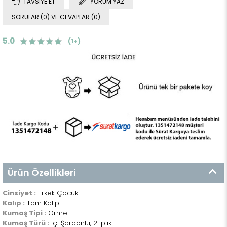
TAVSIYE ET
YORUM YAZ
SORULAR (0) VE CEVAPLAR (0)
5.0
(1+)
Ürün Özellikleri
Cinsiyet :
Erkek Çocuk
Kalıp :
Tam Kalıp
Kumaş Tipi :
Örme
Kumaş Türü :
İçi Şardonlu, 2 İplik