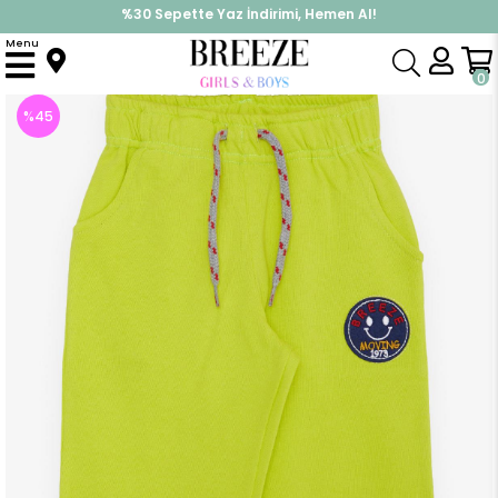
%30 Sepette Yaz İndirimi, Hemen Al!
İndirimlere ek %10 İndirimi Kap, Hemen Üye Ol!
Menu
Anasayfa
Erkek Çocuk
Alt Giyim
Eşofman Altı
Erkek Bebek Alt Gülenyüz Arma Nakışlı Bağcık Aksesuarlı Neon Yeşil (1 Yaş)
0
%
45
İndirim