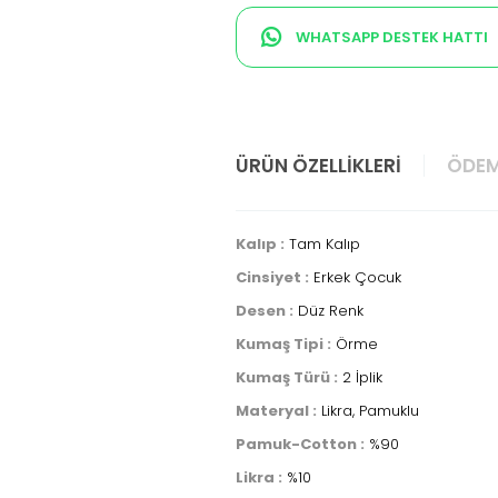
WHATSAPP DESTEK HATTI
ÜRÜN ÖZELLIKLERI
ÖDEM
Kalıp :
Tam Kalıp
Cinsiyet :
Erkek Çocuk
Desen :
Düz Renk
Kumaş Tipi :
Örme
Kumaş Türü :
2 İplik
Materyal :
Likra, Pamuklu
Pamuk-Cotton :
%90
Likra :
%10