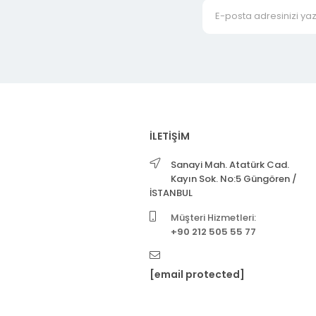
İLETİŞİM
Sanayi Mah. Atatürk Cad.
Kayın Sok. No:5 Güngören /
İSTANBUL
Müşteri Hizmetleri:
+90 212 505 55 77
[email protected]