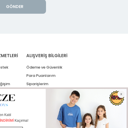
GÖNDER
ZMETLERİ
ALIŞVERİŞ BİLGİLERİ
stek
Ödeme ve Güvenlik
Para Puanlarım
eğişim
Siparişlerim
lerim
Kargo Takip
İade Taleplerim