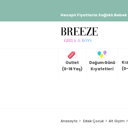
Hesaplı Fiyatlarla Sağlıklı Bebek
Kı
Outlet
Doğum Günü
(0-
(0-16 Yaş)
Kıyafetleri
Anasayfa
Erkek Çocuk
Alt Giyim