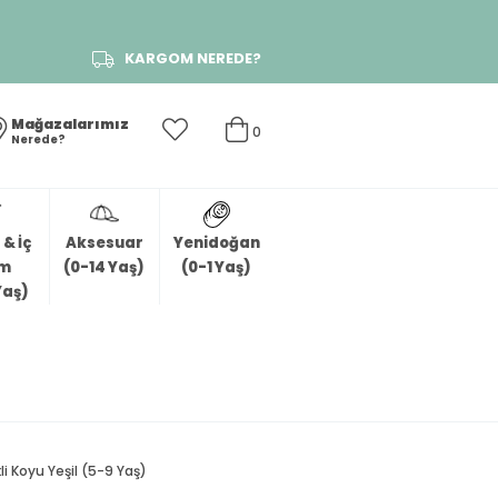
KARGOM NEREDE?
Mağazalarımız
0
Nerede?
& İç
Aksesuar
Yenidoğan
im
(0-14 Yaş)
(0-1 Yaş)
Yaş)
kli Koyu Yeşil (5-9 Yaş)