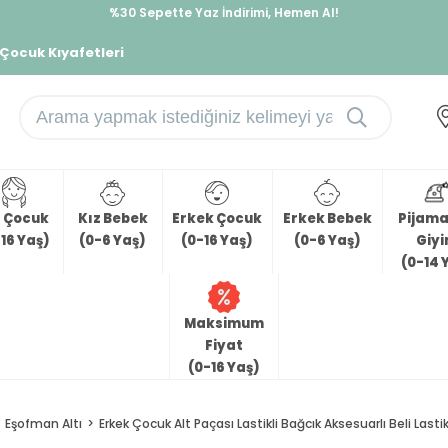
İndirimlere ek %10 İndirimi Kap, Hemen Üye Ol!
 Çocuk Kıyafetleri
z Çocuk
Kız Bebek
Erkek Çocuk
Erkek Bebek
Pijama 
16 Yaş)
(0-6 Yaş)
(0-16 Yaş)
(0-6 Yaş)
Giy
(0-14 
Maksimum
Fiyat
(0-16 Yaş)
Eşofman Altı
Erkek Çocuk Alt Paçası Lastikli Bağcık Aksesuarlı Beli Lasti