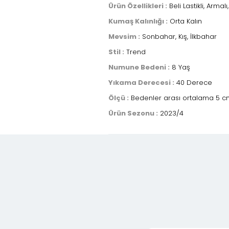
Ürün Özellikleri :
Beli Lastikli, Armal
Kumaş Kalınlığı :
Orta Kalın
Mevsim :
Sonbahar, Kış, İlkbahar
Stil :
Trend
Numune Bedeni :
8 Yaş
Yıkama Derecesi :
40 Derece
Ölçü :
Bedenler arası ortalama 5 cm
Ürün Sezonu :
2023/4