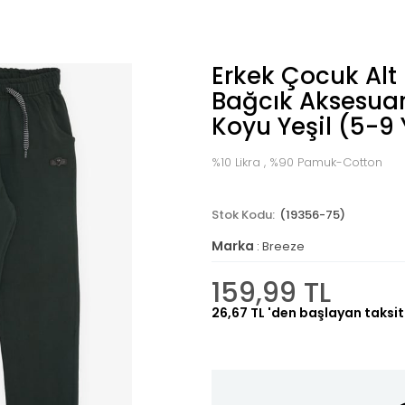
Erkek Çocuk Alt 
Bağcık Aksesuarlı
Koyu Yeşil (5-9
%10 Likra , %90 Pamuk-Cotton
(19356-75)
Marka
:
Breeze
159,99 TL
26,67 TL
'den başlayan taksit