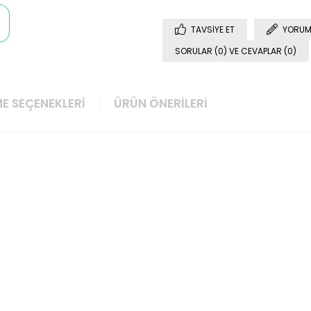
TAVSIYE ET
YORUM
SORULAR (0) VE CEVAPLAR (0)
E SEÇENEKLERI
ÜRÜN ÖNERILERI