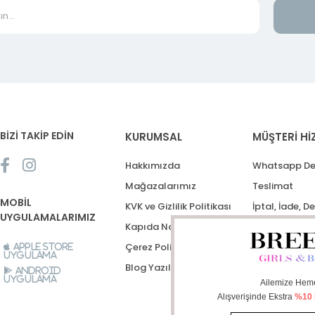
BİZİ TAKİP EDİN
KURUMSAL
MÜŞTERİ Hİ
Hakkımızda
Whatsapp De
Mağazalarımız
Teslimat
MOBİL
KVK ve Gizlilik Politikası
İptal, İade, D
UYGULAMALARIMIZ
Kapıda Nakit Ödeme
Destek Talep
Çerez Politikası
Apple Store
Uygulama
Blog Yazıları
Android
Uygulama