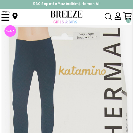
%30 Sepette Yaz İndirimi, Hemen Al!
İndirimlere ek %10 İndirimi Kap, Hemen Üye Ol!
Menu
Anasayfa
Erkek Çocuk
Alt Giyim
Eşofman Altı
Erkek Çocuk Alt Termal Basic Gri Melanj (7-8 Yaş)
0
%
47
İndirim