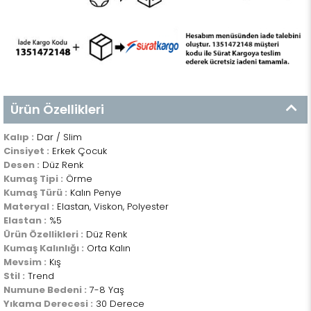
Ürün Özellikleri
Kalıp :
Dar / Slim
Cinsiyet :
Erkek Çocuk
Desen :
Düz Renk
Kumaş Tipi :
Örme
Kumaş Türü :
Kalın Penye
Materyal :
Elastan, Viskon, Polyester
Elastan :
%5
Ürün Özellikleri :
Düz Renk
Kumaş Kalınlığı :
Orta Kalın
Mevsim :
Kış
Stil :
Trend
Numune Bedeni :
7-8 Yaş
Yıkama Derecesi :
30 Derece