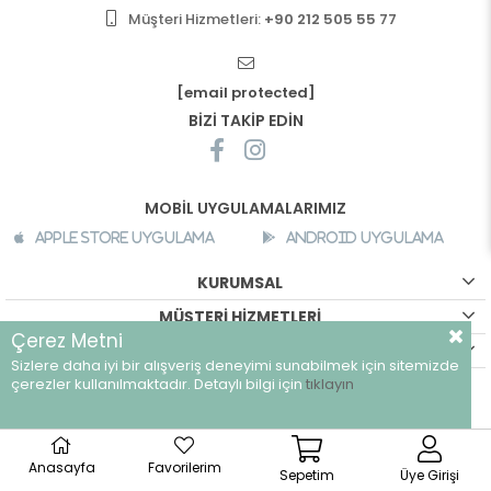
Müşteri Hizmetleri:
+90 212 505 55 77
[email protected]
BİZİ TAKİP EDİN
MOBİL UYGULAMALARIMIZ
Apple Store Uygulama
Android Uygulama
KURUMSAL
MÜŞTERİ HİZMETLERİ
Çerez Metni
ALIŞVERİŞ BİLGİLERİ
Sizlere daha iyi bir alışveriş deneyimi sunabilmek için sitemizde
çerezler kullanılmaktadır. Detaylı bilgi için
tıklayın
©
breeze.com.tr - Tüm hakları saklıdır.
Anasayfa
Favorilerim
Sepetim
Üye Girişi