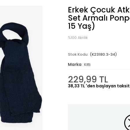
Erkek Çocuk Atkı
Set Armalı Ponp
15 Yaş)
%100 Akrilik
(K23180.3-34)
Marka
:
Kitti
229,99 TL
38,33 TL
'den başlayan taksit