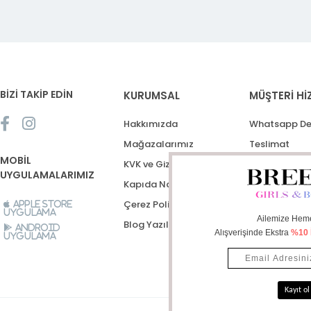
BİZİ TAKİP EDİN
KURUMSAL
MÜŞTERİ Hİ
Hakkımızda
Whatsapp De
Mağazalarımız
Teslimat
MOBİL
KVK ve Gizlilik Politikası
İptal, İade, D
UYGULAMALARIMIZ
Kapıda Nakit Ödeme
Destek Talep
Çerez Politikası
Apple Store
Uygulama
Blog Yazıları
Android
Uygulama