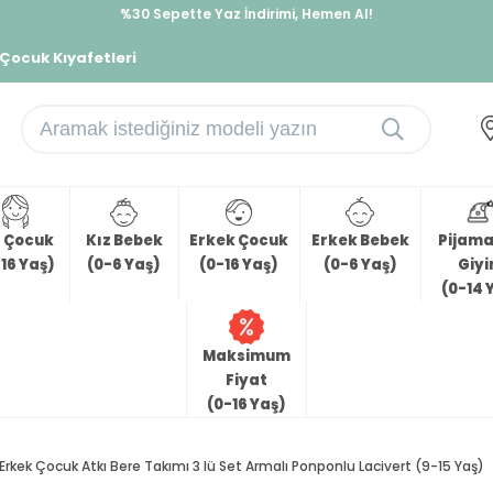
%30 Sepette Yaz İndirimi, Hemen Al!
İndirimlere ek %10 İndirimi Kap, Hemen Üye Ol!
 Çocuk Kıyafetleri
z Çocuk
Kız Bebek
Erkek Çocuk
Erkek Bebek
Pijama 
16 Yaş)
(0-6 Yaş)
(0-16 Yaş)
(0-6 Yaş)
Giy
(0-14 
Maksimum
Fiyat
(0-16 Yaş)
Erkek Çocuk Atkı Bere Takımı 3 lü Set Armalı Ponponlu Lacivert (9-15 Yaş)