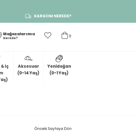
KARGOM NEREDE?
Mağazalarımız
0
Nerede?
& İç
Aksesuar
Yenidoğan
im
(0-14 Yaş)
(0-1 Yaş)
Yaş)
Önceki Sayfaya Dön