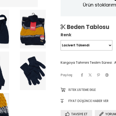
Ürün stoklarım
Beden Tablosu
Renk
Kargoya Tahmini Teslim Süresi
:
A
Paylaş:
İSTEK LISTEME EKLE
FIYAT DÜŞÜNCE HABER VER
TAVSIYE ET
YORUM