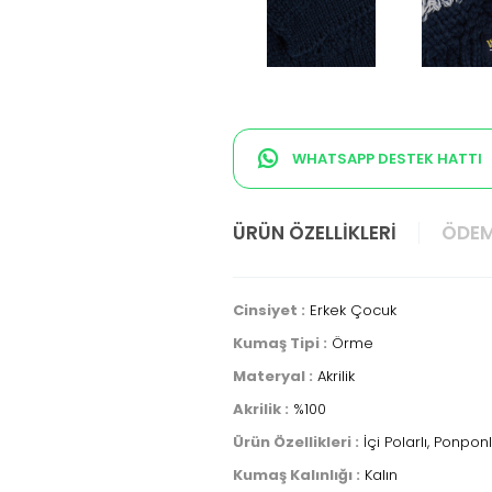
WHATSAPP DESTEK HATTI
ÜRÜN ÖZELLIKLERI
ÖDEM
Cinsiyet :
Erkek Çocuk
Kumaş Tipi :
Örme
Materyal :
Akrilik
Akrilik :
%100
Ürün Özellikleri :
İçi Polarlı, Ponpon
Kumaş Kalınlığı :
Kalın