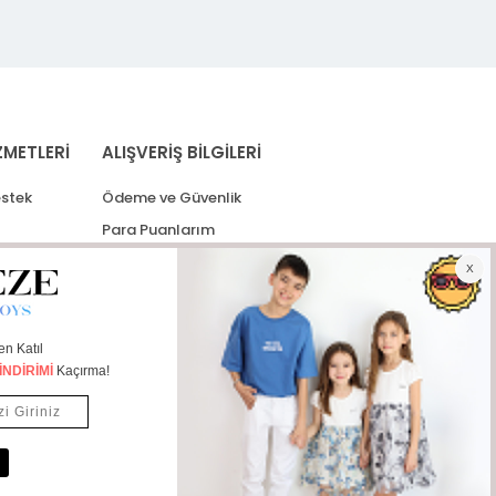
ZMETLERİ
ALIŞVERİŞ BİLGİLERİ
stek
Ödeme ve Güvenlik
Para Puanlarım
eğişim
Siparişlerim
lerim
Kargo Takip
İade Taleplerim