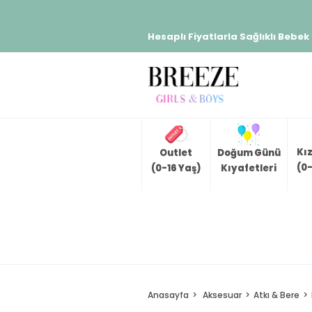
Hesaplı Fiyatlarla Sağlıklı Bebek
Kı
Outlet
Doğum Günü
(0-
(0-16 Yaş)
Kıyafetleri
Anasayfa
Aksesuar
Atkı & Bere