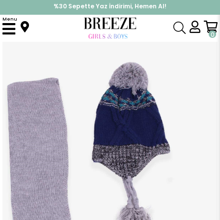
%30 Sepette Yaz İndirimi, Hemen Al!
İndirimlere ek %10 İndirimi Kap, Hemen Üye Ol!
Menu
Anasayfa
Aksesuar
Atkı & Bere
Erkek Çocuk Atkı Bere Takımı 3 lü Set Gri (4-8 Yaş)
0