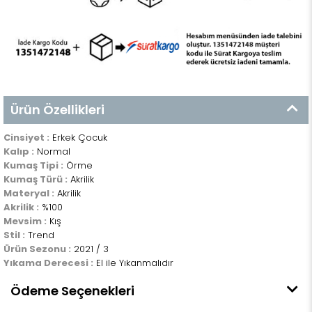
Ürün Özellikleri
Cinsiyet :
Erkek Çocuk
Kalıp :
Normal
Kumaş Tipi :
Örme
Kumaş Türü :
Akrilik
Materyal :
Akrilik
Akrilik :
%100
Mevsim :
Kış
Stil :
Trend
Ürün Sezonu :
2021 / 3
Yıkama Derecesi :
El ile Yıkanmalıdır
Ödeme Seçenekleri